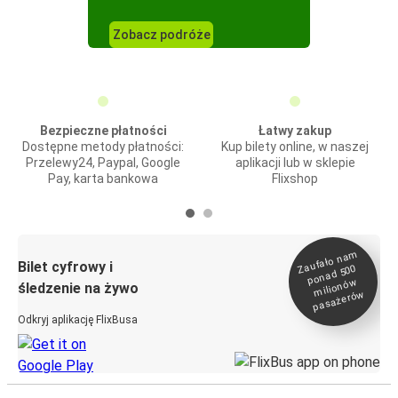
Zobacz podróże
Bezpieczne płatności
Łatwy zakup
Dostępne metody płatności:
Kup bilety online, w naszej
Przelewy24, Paypal, Google
aplikacji lub w sklepie
Pay, karta bankowa
Flixshop
Zaufało na
m
milionó
pasażeró
Bilet cyfrowy i
ponad 500
w
śledzenie na żywo
w
Odkryj aplikację FlixBusa