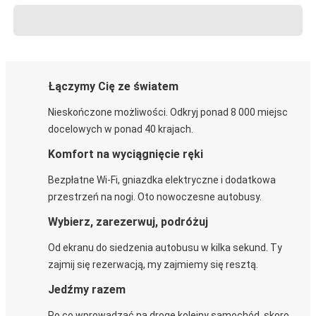
Łączymy Cię ze światem
Nieskończone możliwości. Odkryj ponad 8 000 miejsc
docelowych w ponad 40 krajach.
Komfort na wyciągnięcie ręki
Bezpłatne Wi-Fi, gniazdka elektryczne i dodatkowa
przestrzeń na nogi. Oto nowoczesne autobusy.
Wybierz, zarezerwuj, podróżuj
Od ekranu do siedzenia autobusu w kilka sekund. Ty
zajmij się rezerwacją, my zajmiemy się resztą.
Jedźmy razem
Po co wprowadzać na drogę kolejny samochód, skoro