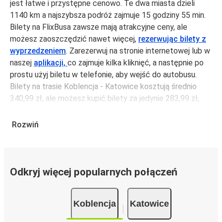
jest łatwe i przystępne cenowo. Te dwa miasta dzieli
1140 km a najszybsza podróż zajmuje 15 godziny 55 min.
Bilety na FlixBusa zawsze mają atrakcyjne ceny, ale
możesz zaoszczędzić nawet więcej,
rezerwując bilety z
wyprzedzeniem
. Zarezerwuj na stronie internetowej lub w
naszej
aplikacji,
co zajmuje kilka kliknięć, a następnie po
prostu użyj biletu w telefonie, aby wejść do autobusu.
Bilety na trasie Koblencja - Katowice kosztują średnio
340,99 zł, ale możesz kupić bilety za jedynie 283,99 zł,
jeśli zarezerwujesz z wyprzedzeniem lub w dni robocze,
unikając weekendów i świąt. Aby podróżować szybko,
Rozwiń
łatwo i zadbać o zmniejszanie śladu węglowego, podróżuj
z FlixBusem.
Podróż na trasie Koblencja - Katowice
Odkryj więcej popularnych połączeń
Trasa Koblencja - Katowice jest łatwa i wygodna z
FlixBusem, dzięki 3 bezpośrednim połączeniom dziennie.
Koblencja
Katowice
i może zająć
jedynie 15 godziny 55 min
.
Podróż autobusem
ma mniejszy wpływ na środowisko