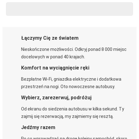
Łączymy Cię ze światem
Nieskończone możliwości. Odkryj ponad 8 000 miejsc
docelowych w ponad 40 krajach.
Komfort na wyciągnięcie ręki
Bezpłatne Wi-Fi, gniazdka elektryczne i dodatkowa
przestrzeń na nogi. Oto nowoczesne autobusy.
Wybierz, zarezerwuj, podróżuj
Od ekranu do siedzenia autobusu w kilka sekund. Ty
zajmij się rezerwacją, my zajmiemy się resztą.
Jedźmy razem
Po co wprowadzać na drogę kolejny samochód, skoro