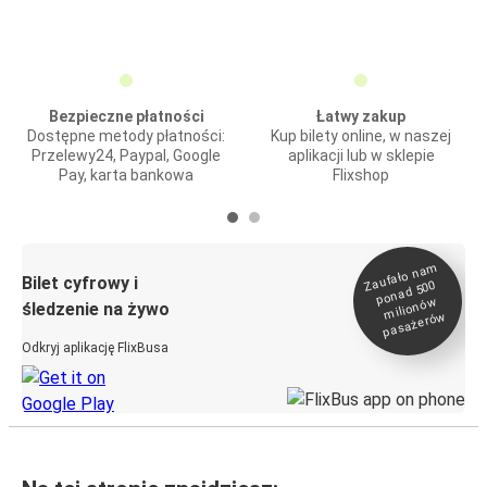
Bezpieczne płatności
Łatwy zakup
Dostępne metody płatności:
Kup bilety online, w naszej
Przelewy24, Paypal, Google
aplikacji lub w sklepie
Pay, karta bankowa
Flixshop
Zaufało na
m
milionó
pasażeró
Bilet cyfrowy i
ponad 500
w
śledzenie na żywo
w
Odkryj aplikację FlixBusa