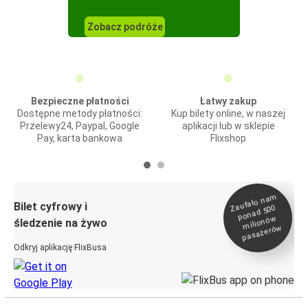
Zobacz podróże
Bezpieczne płatności
Łatwy zakup
Dostępne metody płatności:
Kup bilety online, w naszej
Przelewy24, Paypal, Google
aplikacji lub w sklepie
Pay, karta bankowa
Flixshop
Zaufało na
m
milionó
pasażeró
Bilet cyfrowy i
ponad 500
w
śledzenie na żywo
w
Odkryj aplikację FlixBusa