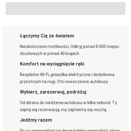
Łączymy Cię ze światem
Nieskończone możliwości. Odkryj ponad 8 000 miejsc
docelowych w ponad 40 krajach.
Komfort na wyciągnięcie ręki
Bezpłatne Wi-Fi, gniazdka elektryczne i dodatkowa
przestrzeń na nogi. Oto nowoczesne autobusy.
Wybierz, zarezerwuj, podróżuj
Od ekranu do siedzenia autobusu w kilka sekund. Ty
zajmij się rezerwacją, my zajmiemy się resztą.
Jedźmy razem
Po co wprowadzać na drogę kolejny samochód, skoro