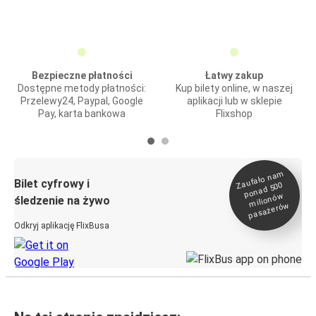
Bezpieczne płatności
Łatwy zakup
Dostępne metody płatności:
Kup bilety online, w naszej
Przelewy24, Paypal, Google
aplikacji lub w sklepie
Pay, karta bankowa
Flixshop
Zaufało na
m
milionó
pasażeró
Bilet cyfrowy i
ponad 500
w
śledzenie na żywo
w
Odkryj aplikację FlixBusa