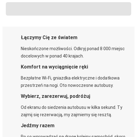
Łączymy Cię ze światem
Nieskończone możliwości. Odkryj ponad 8 000 miejsc
docelowych w ponad 40 krajach.
Komfort na wyciągnięcie ręki
Bezpłatne Wi-Fi, gniazdka elektryczne i dodatkowa
przestrzeń na nogi. Oto nowoczesne autobusy.
Wybierz, zarezerwuj, podróżuj
Od ekranu do siedzenia autobusu w kilka sekund. Ty
zajmij się rezerwacją, my zajmiemy się resztą.
Jedźmy razem
Po co wprowadzać na drogę kolejny samochód, skoro