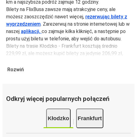
km a najszybsza podróż zajmuje 12 godziny.
Bilety na FlixBusa zawsze mają atrakcyjne ceny, ale
możesz zaoszczędzić nawet więcej,
rezerwując bilety z
wyprzedzeniem
. Zarezerwuj na stronie internetowej lub w
naszej
aplikacji,
co zajmuje kilka kliknięć, a następnie po
prostu użyj biletu w telefonie, aby wejść do autobusu.
Bilety na trasie Kłodzko - Frankfurt kosztują średnio
229,99 zł, ale możesz kupić bilety za jedynie 206,99 zł,
jeśli zarezerwujesz z wyprzedzeniem lub w dni robocze,
unikając weekendów i świąt. Aby podróżować szybko,
Rozwiń
łatwo i zadbać o zmniejszanie śladu węglowego, podróżuj
z FlixBusem.
Podróż na trasie Kłodzko - Frankfurt
Odkryj więcej popularnych połączeń
Trasa Kłodzko - Frankfurt jest łatwa i wygodna z
FlixBusem, dzięki 4 bezpośrednim połączeniom dziennie.
Kłodzko
Frankfurt
i może zająć
jedynie 12 godziny
.
Podróż autobusem
ma mniejszy wpływ na środowisko
niż podróż samochodem czy samolotem. Stale pracujemy