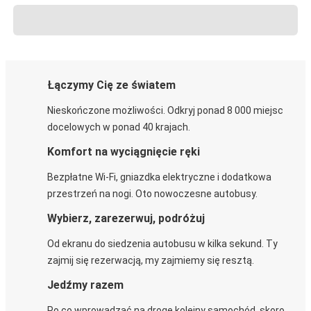
Łączymy Cię ze światem
Nieskończone możliwości. Odkryj ponad 8 000 miejsc
docelowych w ponad 40 krajach.
Komfort na wyciągnięcie ręki
Bezpłatne Wi-Fi, gniazdka elektryczne i dodatkowa
przestrzeń na nogi. Oto nowoczesne autobusy.
Wybierz, zarezerwuj, podróżuj
Od ekranu do siedzenia autobusu w kilka sekund. Ty
zajmij się rezerwacją, my zajmiemy się resztą.
Jedźmy razem
Po co wprowadzać na drogę kolejny samochód, skoro