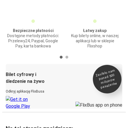
Bezpieczne płatności
Łatwy zakup
Dostępne metody płatności:
Kup bilety online, w naszej
Przelewy24, Paypal, Google
aplikacji lub w sklepie
Pay, karta bankowa
Flixshop
Zaufało na
m
milionó
pasażeró
Bilet cyfrowy i
ponad 500
w
śledzenie na żywo
w
Odkryj aplikację FlixBusa