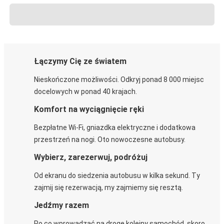
Łączymy Cię ze światem
Nieskończone możliwości. Odkryj ponad 8 000 miejsc
docelowych w ponad 40 krajach.
Komfort na wyciągnięcie ręki
Bezpłatne Wi-Fi, gniazdka elektryczne i dodatkowa
przestrzeń na nogi. Oto nowoczesne autobusy.
Wybierz, zarezerwuj, podróżuj
Od ekranu do siedzenia autobusu w kilka sekund. Ty
zajmij się rezerwacją, my zajmiemy się resztą.
Jedźmy razem
Po co wprowadzać na drogę kolejny samochód, skoro