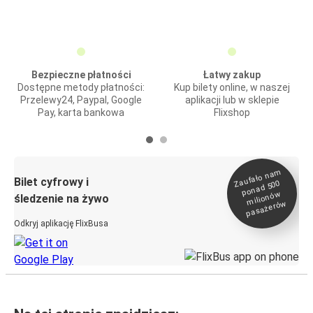
Bezpieczne płatności
Łatwy zakup
Dostępne metody płatności:
Kup bilety online, w naszej
Przelewy24, Paypal, Google
aplikacji lub w sklepie
Pay, karta bankowa
Flixshop
Zaufało na
m
milionó
pasażeró
Bilet cyfrowy i
ponad 500
w
śledzenie na żywo
w
Odkryj aplikację FlixBusa