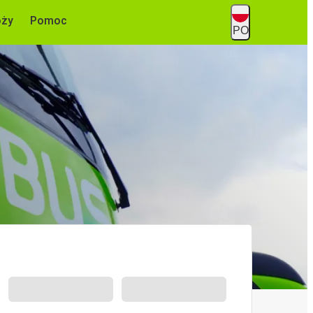
óży
Pomoc
PO