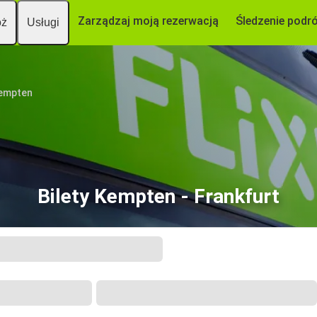
Zarządzaj moją rezerwacją
Śledzenie podr
óż
Usługi
empten
Bilety Kempten - Frankfurt