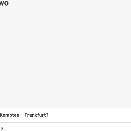
ywo
 Kempten – Frankfurt?
t?