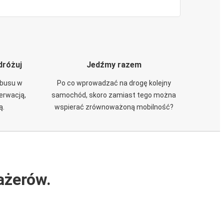
dróżuj
Jedźmy razem
obusu w
Po co wprowadzać na drogę kolejny
zerwacją,
samochód, skoro zamiast tego można
ą.
wspierać zrównoważoną mobilność?
ażerów.