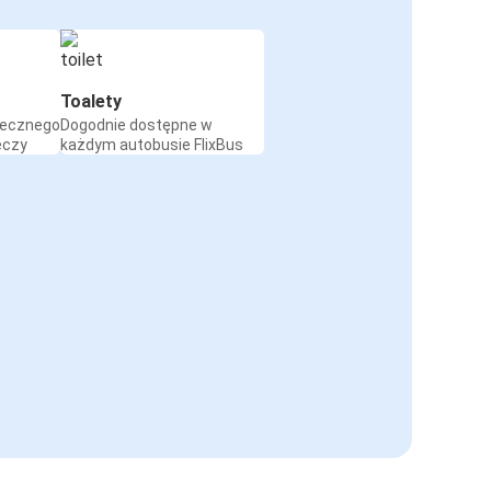
Toalety
iecznego
Dogodnie dostępne w
eczy
każdym autobusie FlixBus