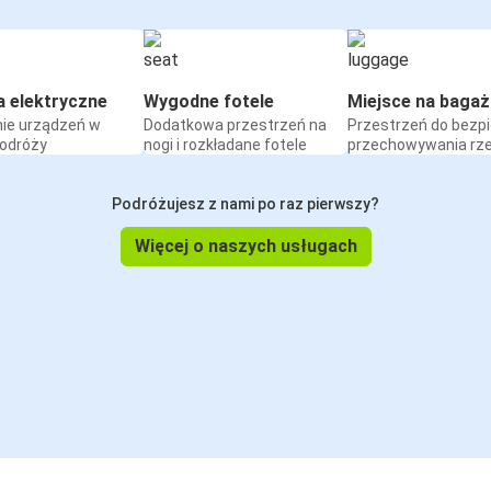
a elektryczne
Wygodne fotele
Miejsce na bagaż
ie urządzeń w
Dodatkowa przestrzeń na
Przestrzeń do bezp
podróży
nogi i rozkładane fotele
przechowywania rz
Podróżujesz z nami po raz pierwszy?
Więcej o naszych usługach