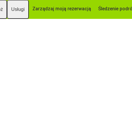
Zarządzaj moją rezerwacją
Śledzenie podr
óż
Usługi