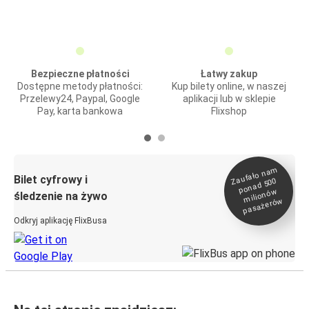
Bezpieczne płatności
Łatwy zakup
Dostępne metody płatności:
Kup bilety online, w naszej
Przelewy24, Paypal, Google
aplikacji lub w sklepie
Pay, karta bankowa
Flixshop
Zaufało na
m
milionó
pasażeró
Bilet cyfrowy i
ponad 500
w
śledzenie na żywo
w
Odkryj aplikację FlixBusa