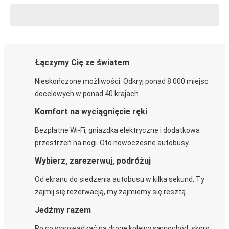
Łączymy Cię ze światem
Nieskończone możliwości. Odkryj ponad 8 000 miejsc
docelowych w ponad 40 krajach.
Komfort na wyciągnięcie ręki
Bezpłatne Wi-Fi, gniazdka elektryczne i dodatkowa
przestrzeń na nogi. Oto nowoczesne autobusy.
Wybierz, zarezerwuj, podróżuj
Od ekranu do siedzenia autobusu w kilka sekund. Ty
zajmij się rezerwacją, my zajmiemy się resztą.
Jedźmy razem
Po co wprowadzać na drogę kolejny samochód, skoro