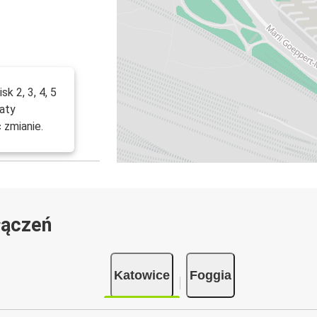
k 2, 3, 4, 5
aty
 zmianie.
łączeń
Katowice
Foggia