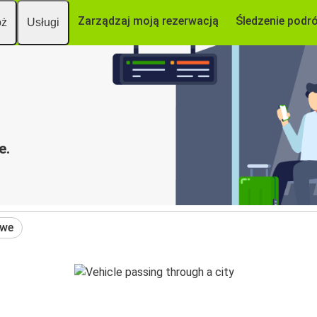
Zarządzaj moją rezerwacją
Śledzenie podr
óż
Usługi
e.
owe