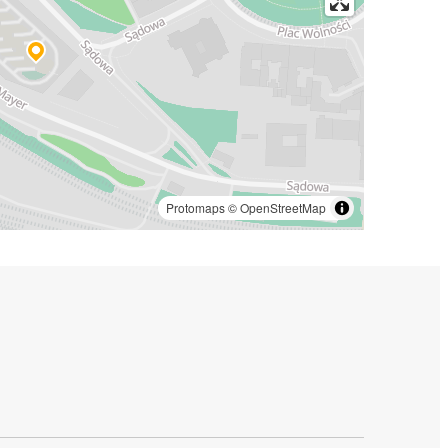
Protomaps
©
OpenStreetMap