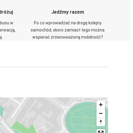
dróżuj
Jedźmy razem
obusu w
Po co wprowadzać na drogę kolejny
zerwacją,
samochód, skoro zamiast tego można
ą.
wspierać zrównoważoną mobilność?