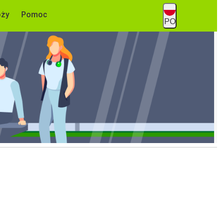
óży
Pomoc
PO