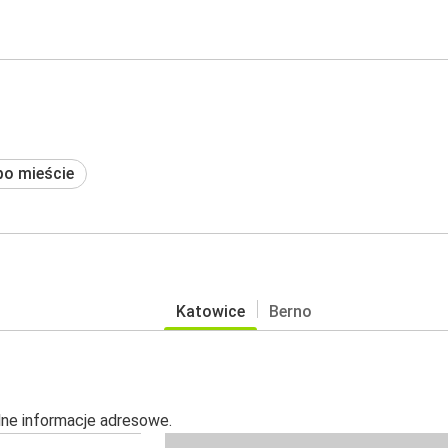
po mieście
Katowice
Berno
alne informacje adresowe.