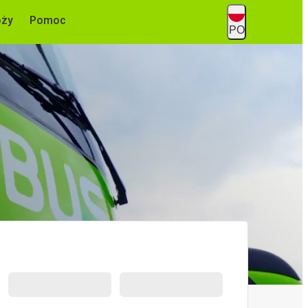
óży
Pomoc
PO