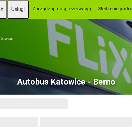
Zarządzaj moją rezerwacją
Śledzenie podr
óż
Usługi
towice
Autobus Katowice - Berno