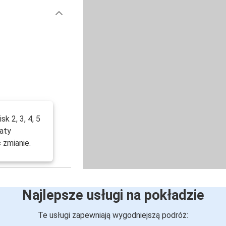
k 2, 3, 4, 5
aty
 zmianie.
Najlepsze usługi na pokładzie
Te usługi zapewniają wygodniejszą podróż: