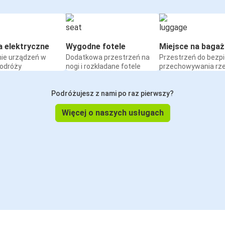
a elektryczne
Wygodne fotele
Miejsce na bagaż
ie urządzeń w
Dodatkowa przestrzeń na
Przestrzeń do bezp
podróży
nogi i rozkładane fotele
przechowywania rz
Podróżujesz z nami po raz pierwszy?
Więcej o naszych usługach