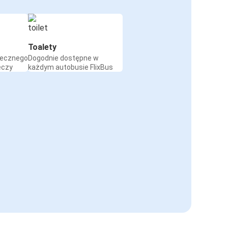
Toalety
iecznego
Dogodnie dostępne w
eczy
każdym autobusie FlixBus