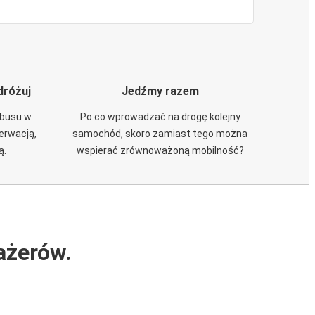
dróżuj
Jedźmy razem
obusu w
Po co wprowadzać na drogę kolejny
zerwacją,
samochód, skoro zamiast tego można
ą.
wspierać zrównoważoną mobilność?
ażerów.