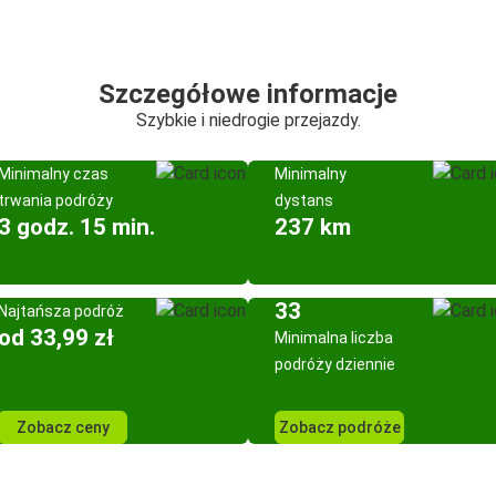
Szczegółowe informacje
Szybkie i niedrogie przejazdy.
Minimalny czas
Minimalny
trwania podróży
dystans
3 godz. 15 min.
237 km
33
Najtańsza podróż
od 33,99 zł
Minimalna liczba
podróży dziennie
Zobacz ceny
Zobacz podróże