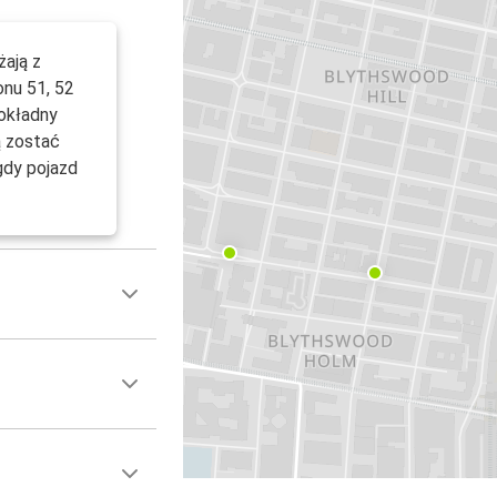
żają z
onu 51, 52
dokładny
ą zostać
gdy pojazd