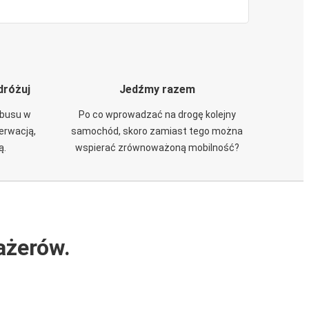
dróżuj
Jedźmy razem
obusu w
Po co wprowadzać na drogę kolejny
zerwacją,
samochód, skoro zamiast tego można
ą.
wspierać zrównoważoną mobilność?
ażerów.