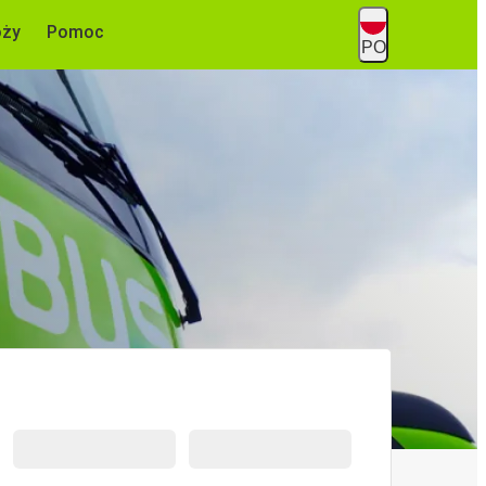
óży
Pomoc
PO