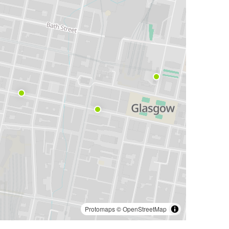
Protomaps
©
OpenStreetMap