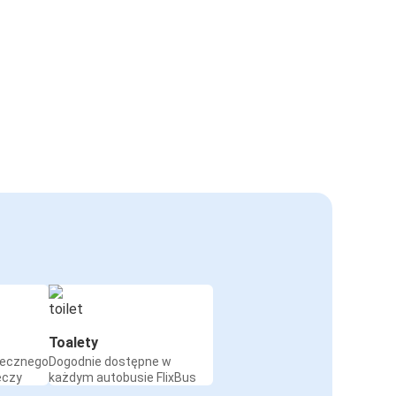
Toalety
iecznego
Dogodnie dostępne w
eczy
każdym autobusie FlixBus