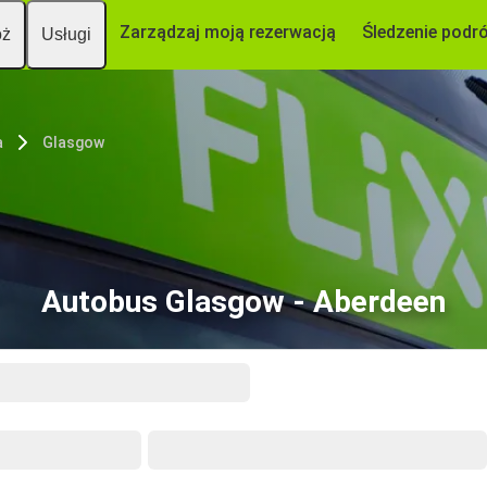
Zarządzaj moją rezerwacją
Śledzenie podr
óż
Usługi
a
Glasgow
Autobus Glasgow - Aberdeen