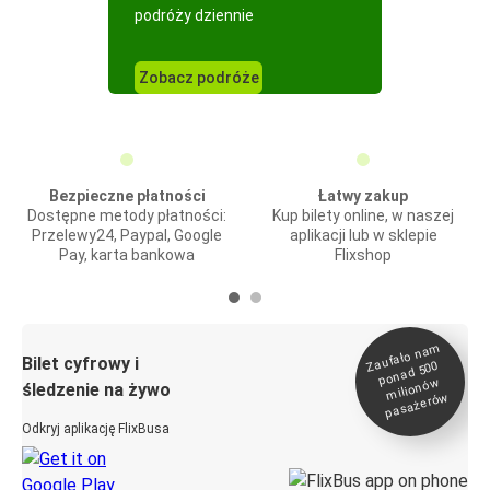
podróży dziennie
Zobacz podróże
Bezpieczne płatności
Łatwy zakup
Dostępne metody płatności:
Kup bilety online, w naszej
Przelewy24, Paypal, Google
aplikacji lub w sklepie
Pay, karta bankowa
Flixshop
Zaufało na
m
milionó
pasażeró
Bilet cyfrowy i
ponad 500
w
śledzenie na żywo
w
Odkryj aplikację FlixBusa