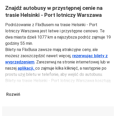
Znajdź autobusy w przystępnej cenie na
trasie Helsinki - Port lotniczy Warszawa
Podróżowanie z FlixBusem na trasie Helsinki - Port
lotniczy Warszawa jest łatwe i przystępne cenowo. Te
dwa miasta dzieli 1077 km a najszybsza podróż zajmuje 19
godziny 55 min.
Bilety na FlixBusa zawsze mają atrakcyjne ceny, ale
możesz zaoszczędzić nawet więcej,
rezerwując bilety z
wyprzedzeniem
. Zarezerwuj na stronie internetowej lub w
naszej
aplikacji,
co zajmuje kilka kliknięć, a następnie po
prostu użyj biletu w telefonie, aby wejść do autobusu.
Bilety na trasie Helsinki - Port lotniczy Warszawa kosztują
średnio 394,99 zł, ale możesz kupić bilety za jedynie
270,99 zł, jeśli zarezerwujesz z wyprzedzeniem lub w dni
Rozwiń
robocze, unikając weekendów i świąt. Aby podróżować
szybko, łatwo i zadbać o zmniejszanie śladu węglowego,
podróżuj z FlixBusem.