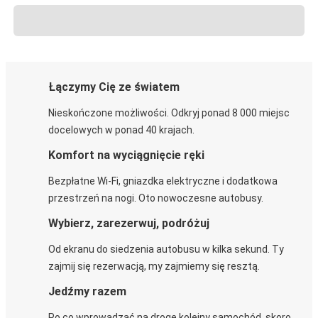
Łączymy Cię ze światem
Nieskończone możliwości. Odkryj ponad 8 000 miejsc
docelowych w ponad 40 krajach.
Komfort na wyciągnięcie ręki
Bezpłatne Wi-Fi, gniazdka elektryczne i dodatkowa
przestrzeń na nogi. Oto nowoczesne autobusy.
Wybierz, zarezerwuj, podróżuj
Od ekranu do siedzenia autobusu w kilka sekund. Ty
zajmij się rezerwacją, my zajmiemy się resztą.
Jedźmy razem
Po co wprowadzać na drogę kolejny samochód, skoro