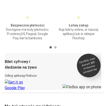
Bezpieczne płatności
Łatwy zakup
Dostępne metody płatności:
Kup bilety online, w naszej
Przelewy24, Paypal, Google
aplikacji lub w sklepie
Pay, karta bankowa
Flixshop
Zaufało na
m
milionó
pasażeró
Bilet cyfrowy i
ponad 500
w
śledzenie na żywo
w
Odkryj aplikację FlixBusa