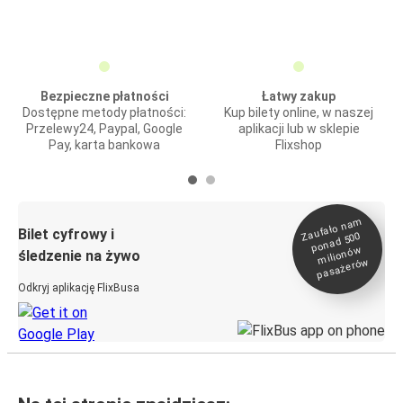
Bezpieczne płatności
Łatwy zakup
Dostępne metody płatności:
Kup bilety online, w naszej
Przelewy24, Paypal, Google
aplikacji lub w sklepie
Pay, karta bankowa
Flixshop
Zaufało na
m
milionó
pasażeró
Bilet cyfrowy i
ponad 500
w
śledzenie na żywo
w
Odkryj aplikację FlixBusa