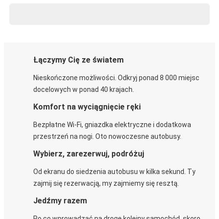
Łączymy Cię ze światem
Nieskończone możliwości. Odkryj ponad 8 000 miejsc
docelowych w ponad 40 krajach.
Komfort na wyciągnięcie ręki
Bezpłatne Wi-Fi, gniazdka elektryczne i dodatkowa
przestrzeń na nogi. Oto nowoczesne autobusy.
Wybierz, zarezerwuj, podróżuj
Od ekranu do siedzenia autobusu w kilka sekund. Ty
zajmij się rezerwacją, my zajmiemy się resztą.
Jedźmy razem
Po co wprowadzać na drogę kolejny samochód, skoro