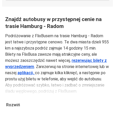
Znajdź autobusy w przystępnej cenie na
trasie Hamburg - Radom
Podróżowanie z FlixBusem na trasie Hamburg - Radom
jest łatwe i przystępne cenowo. Te dwa miasta dzieli 955
km a najszybsza podróż zajmuje 14 godziny 15 min.
Bilety na FlixBusa zawsze mają atrakcyjne ceny, ale
możesz zaoszczędzić nawet więcej,
rezerwując bilety z
wyprzedzeniem
. Zarezerwuj na stronie internetowej lub w
naszej
aplikacji,
co zajmuje kilka kliknięć, a następnie po
prostu użyj biletu w telefonie, aby wejść do autobusu.
Aby podróżować szybko, łatwo i zadbać o zmniejszanie
śladu węglowego, podróżuj z FlixBusem.
Podróż z: Hamburg
Rozwiń
Hamburg: podróżujesz z tego miasta i nie znasz go zbyt