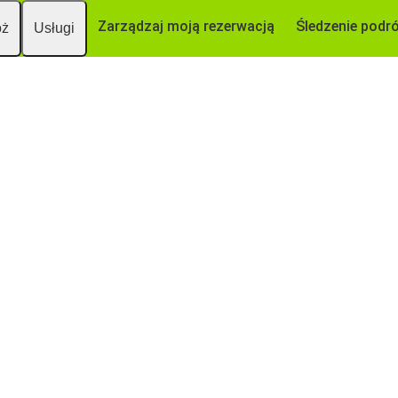
Zarządzaj moją rezerwacją
Śledzenie podr
óż
Usługi