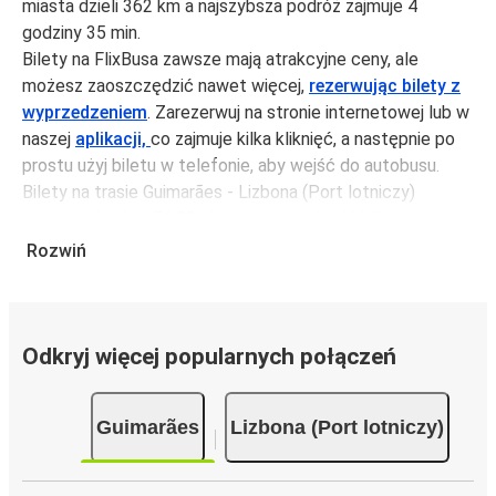
miasta dzieli 362 km a najszybsza podróż zajmuje 4
godziny 35 min.
Bilety na FlixBusa zawsze mają atrakcyjne ceny, ale
możesz zaoszczędzić nawet więcej,
rezerwując bilety z
wyprzedzeniem
. Zarezerwuj na stronie internetowej lub w
naszej
aplikacji,
co zajmuje kilka kliknięć, a następnie po
prostu użyj biletu w telefonie, aby wejść do autobusu.
Bilety na trasie Guimarães - Lizbona (Port lotniczy)
kosztują średnio 51,99 zł, ale możesz kupić bilety za
jedynie 42,99 zł, jeśli zarezerwujesz z wyprzedzeniem lub
Rozwiń
w dni robocze, unikając weekendów i świąt. Aby
podróżować szybko, łatwo i zadbać o zmniejszanie śladu
węglowego, podróżuj z FlixBusem.
Odkryj więcej popularnych połączeń
Podróż na trasie Guimarães - Lizbona (Port
lotniczy)
Guimarães
Lizbona (Port lotniczy)
Trasa Guimarães - Lizbona (Port lotniczy) jest łatwa i
wygodna z FlixBusem, dzięki 7 bezpośrednim połączeniom
dziennie.