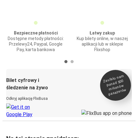
Bezpieczne płatności
Łatwy zakup
Dostępne metody płatności:
Kup bilety online, w naszej
Przelewy24, Paypal, Google
aplikacji lub w sklepie
Pay, karta bankowa
Flixshop
Zaufało na
m
milionó
pasażeró
Bilet cyfrowy i
ponad 500
w
śledzenie na żywo
w
Odkryj aplikację FlixBusa