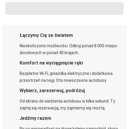
Łączymy Cię ze światem
Nieskończone możliwości. Odkryj ponad 8 000 miejsc
docelowych w ponad 40 krajach.
Komfort na wyciągnięcie ręki
Bezpłatne Wi-Fi, gniazdka elektryczne i dodatkowa
przestrzeń na nogi. Oto nowoczesne autobusy.
Wybierz, zarezerwuj, podróżuj
Od ekranu do siedzenia autobusu w kilka sekund. Ty
zajmij się rezerwacją, my zajmiemy się resztą.
Jedźmy razem
Po co wprowadzać na drogę kolejny samochód, skoro