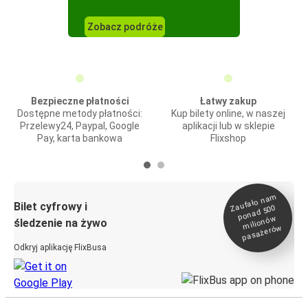
Zobacz podróże
Bezpieczne płatności
Łatwy zakup
Dostępne metody płatności:
Kup bilety online, w naszej
Przelewy24, Paypal, Google
aplikacji lub w sklepie
Pay, karta bankowa
Flixshop
Zaufało na
m
milionó
pasażeró
Bilet cyfrowy i
ponad 500
w
śledzenie na żywo
w
Odkryj aplikację FlixBusa