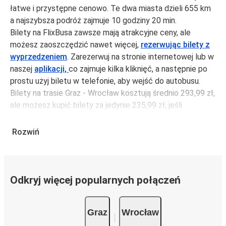
łatwe i przystępne cenowo. Te dwa miasta dzieli 655 km
a najszybsza podróż zajmuje 10 godziny 20 min.
Bilety na FlixBusa zawsze mają atrakcyjne ceny, ale
możesz zaoszczędzić nawet więcej,
rezerwując bilety z
wyprzedzeniem
. Zarezerwuj na stronie internetowej lub w
naszej
aplikacji,
co zajmuje kilka kliknięć, a następnie po
prostu użyj biletu w telefonie, aby wejść do autobusu.
Bilety na trasie Graz - Wrocław kosztują średnio 293,99 zł,
ale możesz kupić bilety za jedynie 235,99 zł, jeśli
zarezerwujesz z wyprzedzeniem lub w dni robocze,
unikając weekendów i świąt. Aby podróżować szybko,
Rozwiń
łatwo i zadbać o zmniejszanie śladu węglowego, podróżuj
z FlixBusem.
Podróż na trasie Graz - Wrocław
Odkryj więcej popularnych połączeń
Trasa Graz - Wrocław jest łatwa i wygodna z FlixBusem,
dzięki 7 bezpośrednim połączeniom dziennie.
Graz
Wrocław
i może zająć
jedynie 10 godziny 20 min
.