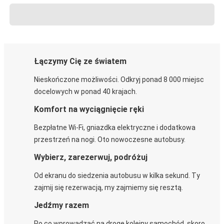
Łączymy Cię ze światem
Nieskończone możliwości. Odkryj ponad 8 000 miejsc
docelowych w ponad 40 krajach.
Komfort na wyciągnięcie ręki
Bezpłatne Wi-Fi, gniazdka elektryczne i dodatkowa
przestrzeń na nogi. Oto nowoczesne autobusy.
Wybierz, zarezerwuj, podróżuj
Od ekranu do siedzenia autobusu w kilka sekund. Ty
zajmij się rezerwacją, my zajmiemy się resztą.
Jedźmy razem
Po co wprowadzać na drogę kolejny samochód, skoro