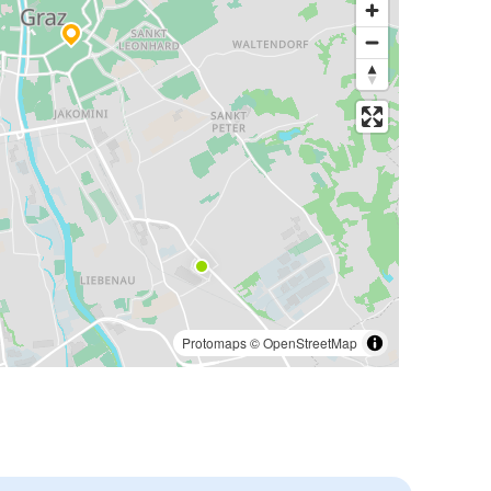
Protomaps
©
OpenStreetMap