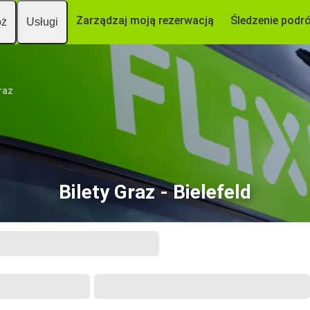
Zarządzaj moją rezerwacją
Śledzenie podr
óż
Usługi
raz
Bilety Graz - Bielefeld