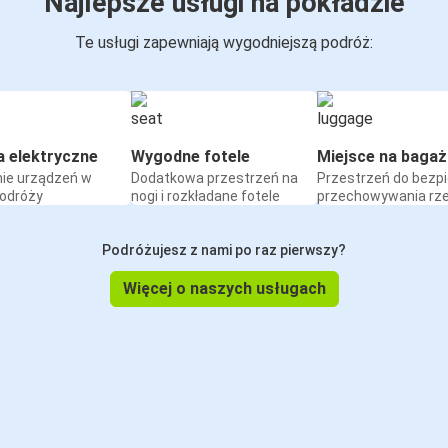
Najlepsze usługi na pokładzie
Te usługi zapewniają wygodniejszą podróż:
a elektryczne
Wygodne fotele
Miejsce na bagaż
ie urządzeń w
Dodatkowa przestrzeń na
Przestrzeń do bezp
podróży
nogi i rozkładane fotele
przechowywania rz
Podróżujesz z nami po raz pierwszy?
Więcej o naszych usługach