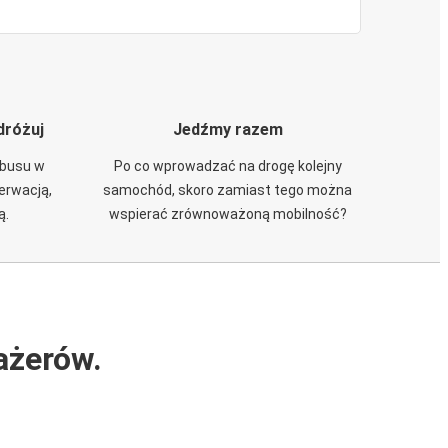
dróżuj
Jedźmy razem
obusu w
Po co wprowadzać na drogę kolejny
zerwacją,
samochód, skoro zamiast tego można
ą.
wspierać zrównoważoną mobilność?
ażerów.