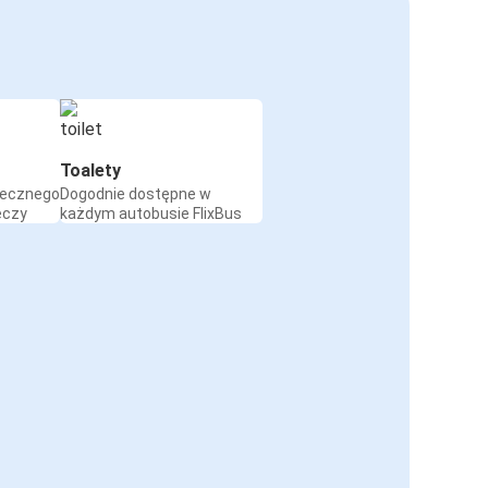
Toalety
iecznego
Dogodnie dostępne w
eczy
każdym autobusie FlixBus