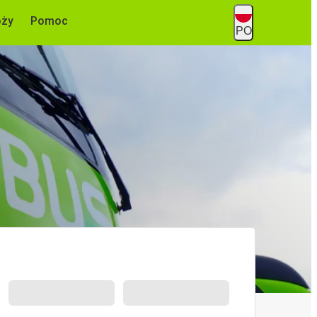
óży
Pomoc
PO