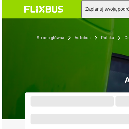
Zaplanuj swoją podr
Strona główna
Autobus
Polska
Go
A