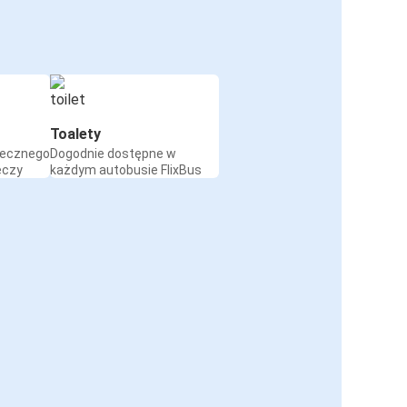
Toalety
iecznego
Dogodnie dostępne w
eczy
każdym autobusie FlixBus