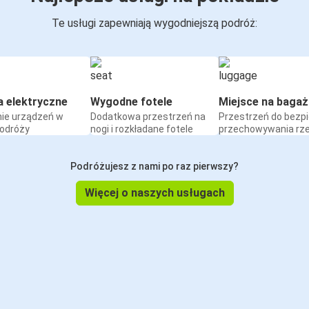
Te usługi zapewniają wygodniejszą podróż:
a elektryczne
Wygodne fotele
Miejsce na bagaż
ie urządzeń w
Dodatkowa przestrzeń na
Przestrzeń do bezp
podróży
nogi i rozkładane fotele
przechowywania rz
Podróżujesz z nami po raz pierwszy?
Więcej o naszych usługach