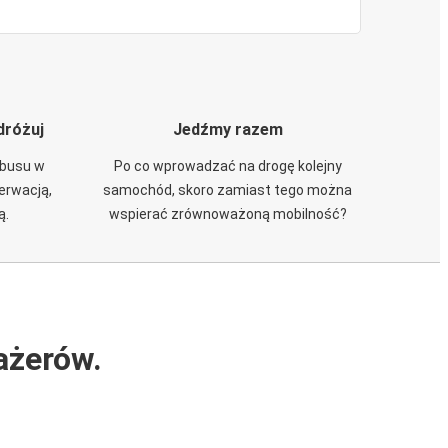
dróżuj
Jedźmy razem
obusu w
Po co wprowadzać na drogę kolejny
zerwacją,
samochód, skoro zamiast tego można
ą.
wspierać zrównoważoną mobilność?
ażerów.