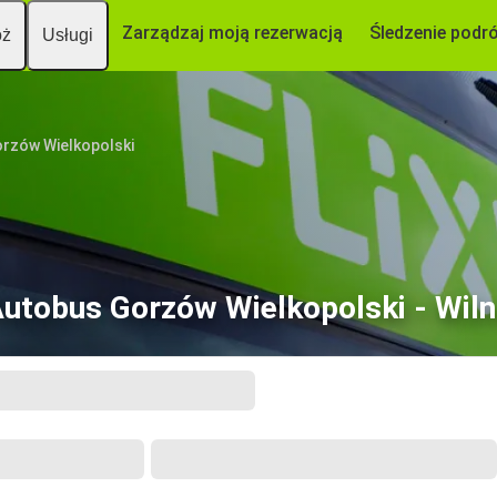
Zarządzaj moją rezerwacją
Śledzenie podr
óż
Usługi
rzów Wielkopolski
utobus Gorzów Wielkopolski - Wil