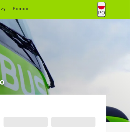
óży
Pomoc
PO
no