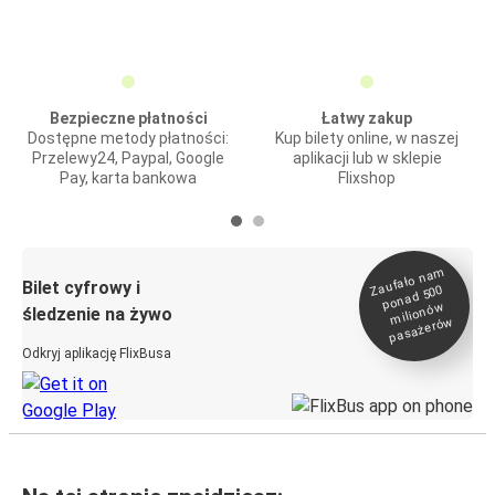
Bezpieczne płatności
Łatwy zakup
Dostępne metody płatności:
Kup bilety online, w naszej
Przelewy24, Paypal, Google
aplikacji lub w sklepie
Pay, karta bankowa
Flixshop
Zaufało na
m
milionó
pasażeró
Bilet cyfrowy i
ponad 500
w
śledzenie na żywo
w
Odkryj aplikację FlixBusa