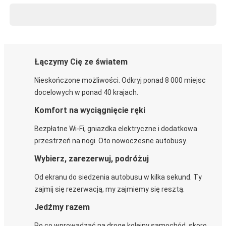
Łączymy Cię ze światem
Nieskończone możliwości. Odkryj ponad 8 000 miejsc
docelowych w ponad 40 krajach.
Komfort na wyciągnięcie ręki
Bezpłatne Wi-Fi, gniazdka elektryczne i dodatkowa
przestrzeń na nogi. Oto nowoczesne autobusy.
Wybierz, zarezerwuj, podróżuj
Od ekranu do siedzenia autobusu w kilka sekund. Ty
zajmij się rezerwacją, my zajmiemy się resztą.
Jedźmy razem
Po co wprowadzać na drogę kolejny samochód, skoro