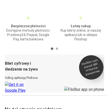
Bezpieczne płatności
Łatwy zakup
Dostępne metody płatności:
Kup bilety online, w naszej
Przelewy24, Paypal, Google
aplikacji lub w sklepie
Pay, karta bankowa
Flixshop
Zaufało na
m
milionó
pasażeró
Bilet cyfrowy i
ponad 500
w
śledzenie na żywo
w
Odkryj aplikację FlixBusa