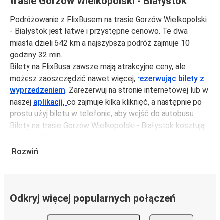
trasie Gorzów Wielkopolski - Białystok
Podróżowanie z FlixBusem na trasie Gorzów Wielkopolski
- Białystok jest łatwe i przystępne cenowo. Te dwa
miasta dzieli 642 km a najszybsza podróż zajmuje 10
godziny 32 min.
Bilety na FlixBusa zawsze mają atrakcyjne ceny, ale
możesz zaoszczędzić nawet więcej,
rezerwując bilety z
wyprzedzeniem
. Zarezerwuj na stronie internetowej lub w
naszej
aplikacji,
co zajmuje kilka kliknięć, a następnie po
prostu użyj biletu w telefonie, aby wejść do autobusu.
Bilety na trasie Gorzów Wielkopolski - Białystok kosztują
średnio 270,98 zł, ale możesz kupić bilety za jedynie
205,98 zł, jeśli zarezerwujesz z wyprzedzeniem lub w dni
Rozwiń
robocze, unikając weekendów i świąt. Aby podróżować
szybko, łatwo i zadbać o zmniejszanie śladu węglowego,
podróżuj z FlixBusem.
Odkryj więcej popularnych połączeń
Podróż na trasie Gorzów Wielkopolski - Białystok
Trasa Gorzów Wielkopolski - Białystok jest łatwa i