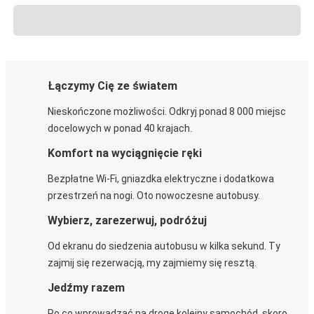
Łączymy Cię ze światem
Nieskończone możliwości. Odkryj ponad 8 000 miejsc
docelowych w ponad 40 krajach.
Komfort na wyciągnięcie ręki
Bezpłatne Wi-Fi, gniazdka elektryczne i dodatkowa
przestrzeń na nogi. Oto nowoczesne autobusy.
Wybierz, zarezerwuj, podróżuj
Od ekranu do siedzenia autobusu w kilka sekund. Ty
zajmij się rezerwacją, my zajmiemy się resztą.
Jedźmy razem
Po co wprowadzać na drogę kolejny samochód, skoro