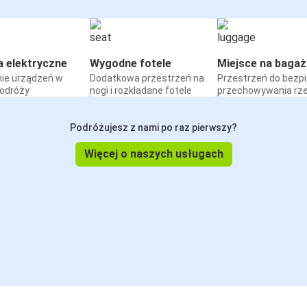
a elektryczne
Wygodne fotele
Miejsce na bagaż
ie urządzeń w
Dodatkowa przestrzeń na
Przestrzeń do bezp
podróży
nogi i rozkładane fotele
przechowywania rz
Podróżujesz z nami po raz pierwszy?
Więcej o naszych usługach