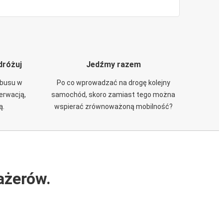
dróżuj
Jedźmy razem
obusu w
Po co wprowadzać na drogę kolejny
zerwacją,
samochód, skoro zamiast tego można
ą.
wspierać zrównoważoną mobilność?
ażerów.