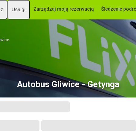
Zarządzaj moją rezerwacją
Śledzenie podr
óż
Usługi
iwice
Autobus Gliwice - Getynga