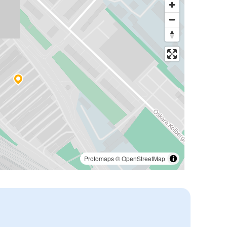
Protomaps
©
OpenStreetMap