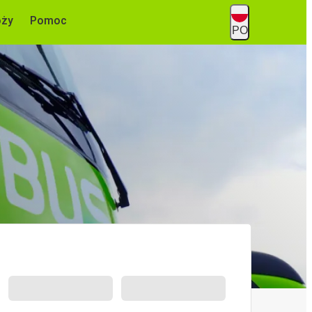
óży
Pomoc
PO