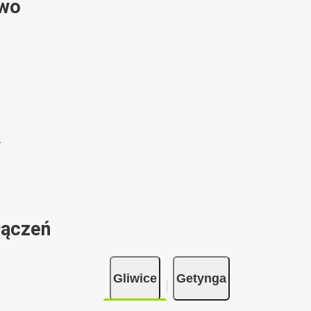
ywo
łączeń
Gliwice
Getynga