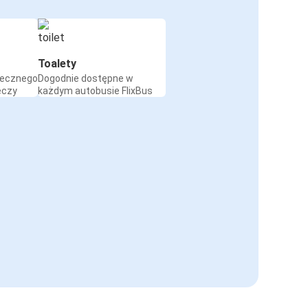
Toalety
iecznego
Dogodnie dostępne w
eczy
każdym autobusie FlixBus