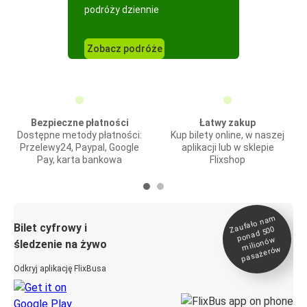
podróży dziennie
Zobacz podróże
Bezpieczne płatności
Łatwy zakup
Dostępne metody płatności:
Kup bilety online, w naszej
Przelewy24, Paypal, Google
aplikacji lub w sklepie
Pay, karta bankowa
Flixshop
Zaufało na
m
milionó
pasażeró
Bilet cyfrowy i
ponad 500
w
śledzenie na żywo
w
Odkryj aplikację FlixBusa