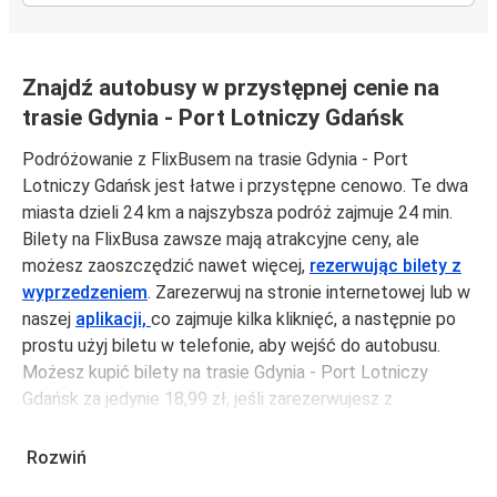
Znajdź autobusy w przystępnej cenie na
trasie Gdynia - Port Lotniczy Gdańsk
Podróżowanie z FlixBusem na trasie Gdynia - Port
Lotniczy Gdańsk jest łatwe i przystępne cenowo. Te dwa
miasta dzieli 24 km a najszybsza podróż zajmuje 24 min.
Bilety na FlixBusa zawsze mają atrakcyjne ceny, ale
możesz zaoszczędzić nawet więcej,
rezerwując bilety z
wyprzedzeniem
. Zarezerwuj na stronie internetowej lub w
naszej
aplikacji,
co zajmuje kilka kliknięć, a następnie po
prostu użyj biletu w telefonie, aby wejść do autobusu.
Możesz kupić bilety na trasie Gdynia - Port Lotniczy
Gdańsk za jedynie 18,99 zł, jeśli zarezerwujesz z
wyprzedzeniem lub na tygodniu, unikając weekendów i
świąt. Aby podróżować szybko, łatwo i zadbać o
Rozwiń
zmniejszanie śladu węglowego, podróżuj z FlixBusem.