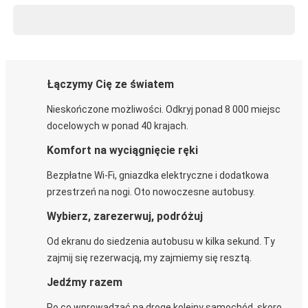
Łączymy Cię ze światem
Nieskończone możliwości. Odkryj ponad 8 000 miejsc
docelowych w ponad 40 krajach.
Komfort na wyciągnięcie ręki
Bezpłatne Wi-Fi, gniazdka elektryczne i dodatkowa
przestrzeń na nogi. Oto nowoczesne autobusy.
Wybierz, zarezerwuj, podróżuj
Od ekranu do siedzenia autobusu w kilka sekund. Ty
zajmij się rezerwacją, my zajmiemy się resztą.
Jedźmy razem
Po co wprowadzać na drogę kolejny samochód, skoro