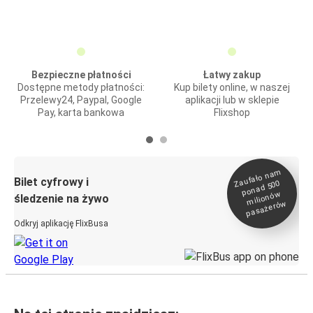
Bezpieczne płatności
Łatwy zakup
Dostępne metody płatności:
Kup bilety online, w naszej
Przelewy24, Paypal, Google
aplikacji lub w sklepie
Pay, karta bankowa
Flixshop
Zaufało na
m
milionó
pasażeró
Bilet cyfrowy i
ponad 500
w
śledzenie na żywo
w
Odkryj aplikację FlixBusa