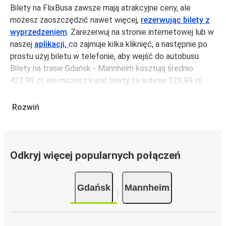
Bilety na FlixBusa zawsze mają atrakcyjne ceny, ale
możesz zaoszczędzić nawet więcej,
rezerwując bilety z
wyprzedzeniem
. Zarezerwuj na stronie internetowej lub w
naszej
aplikacji,
co zajmuje kilka kliknięć, a następnie po
prostu użyj biletu w telefonie, aby wejść do autobusu.
Bilety na trasie Gdańsk - Mannheim kosztują średnio
422,99 zł, ale możesz kupić bilety za jedynie 328,99 zł,
jeśli zarezerwujesz z wyprzedzeniem lub w dni robocze,
unikając weekendów i świąt. Aby podróżować szybko,
Rozwiń
łatwo i zadbać o zmniejszanie śladu węglowego, podróżuj
z FlixBusem.
Podróż na trasie Gdańsk - Mannheim
Odkryj więcej popularnych połączeń
Trasa Gdańsk - Mannheim jest łatwa i wygodna z
FlixBusem, dzięki 6 bezpośrednim połączeniom dziennie.
Gdańsk
Mannheim
i może zająć
jedynie 17 godziny 50 min
.
Podróż autobusem
ma mniejszy wpływ na środowisko
niż podróż samochodem czy samolotem. Stale pracujemy
nad tym, by jeszcze bardziej zmniejszać ślad węglowy,