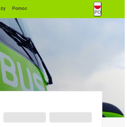
óży
Pomoc
PO