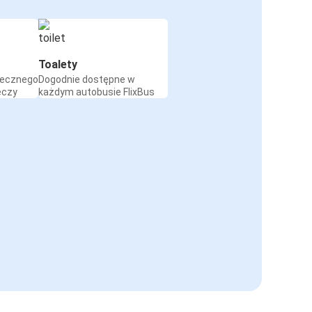
Toalety
iecznego
Dogodnie dostępne w
eczy
każdym autobusie FlixBus