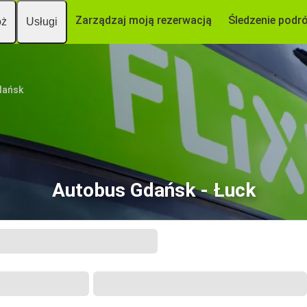
Zarządzaj moją rezerwacją
Śledzenie podr
óż
Usługi
dańsk
Autobus Gdańsk - Łuck