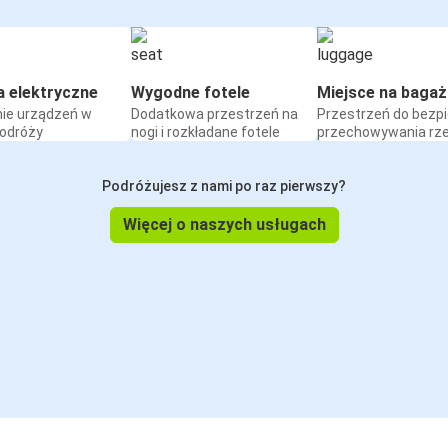
a elektryczne
Wygodne fotele
Miejsce na bagaż
ie urządzeń w
Dodatkowa przestrzeń na
Przestrzeń do bezp
podróży
nogi i rozkładane fotele
przechowywania rz
Podróżujesz z nami po raz pierwszy?
Więcej o naszych usługach