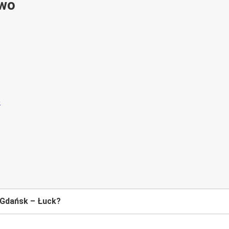
ywo
 Gdańsk – Łuck?