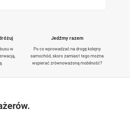
dróżuj
Jedźmy razem
obusu w
Po co wprowadzać na drogę kolejny
zerwacją,
samochód, skoro zamiast tego można
ą.
wspierać zrównoważoną mobilność?
ażerów.