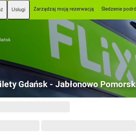
Zarządzaj moją rezerwacją
Śledzenie podr
óż
Usługi
dańsk
ilety Gdańsk - Jabłonowo Pomorsk