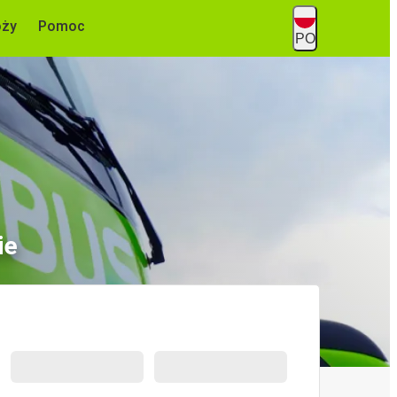
óży
Pomoc
PO
ie