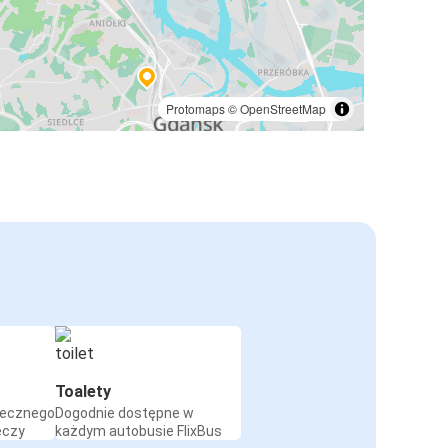
Protomaps
©
OpenStreetMap
Toalety
iecznego
Dogodnie dostępne w
eczy
każdym autobusie FlixBus