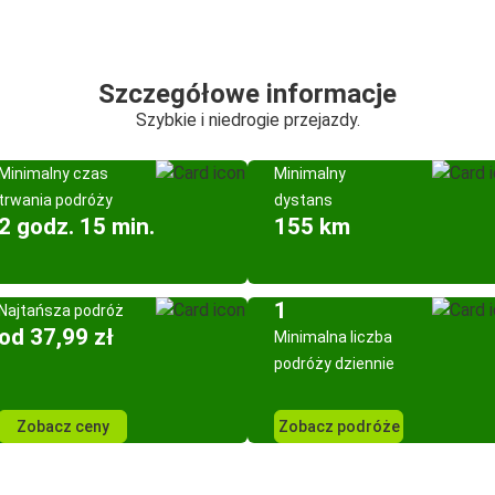
Szczegółowe informacje
Szybkie i niedrogie przejazdy.
Minimalny czas
Minimalny
trwania podróży
dystans
2 godz. 15 min.
155 km
1
Najtańsza podróż
od 37,99 zł
Minimalna liczba
podróży dziennie
Zobacz ceny
Zobacz podróże