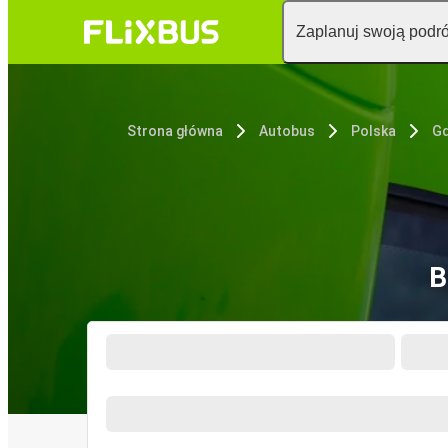
Zaplanuj swoją podr
Strona główna
Autobus
Polska
G
B