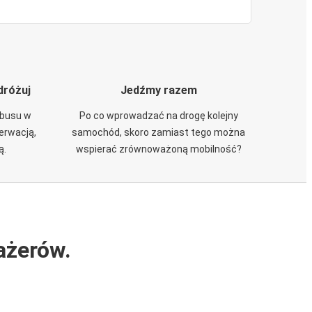
dróżuj
Jedźmy razem
obusu w
Po co wprowadzać na drogę kolejny
zerwacją,
samochód, skoro zamiast tego można
ą.
wspierać zrównoważoną mobilność?
ażerów.