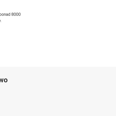
 ponad 8000
.
ywo