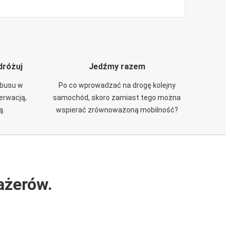
dróżuj
Jedźmy razem
obusu w
Po co wprowadzać na drogę kolejny
zerwacją,
samochód, skoro zamiast tego można
ą.
wspierać zrównoważoną mobilność?
ażerów.