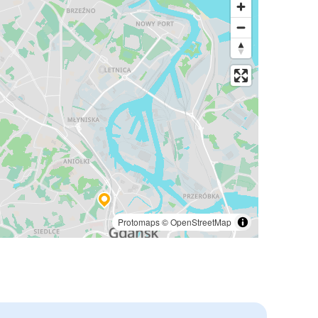
Protomaps
©
OpenStreetMap