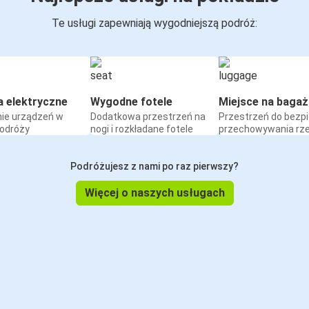
Te usługi zapewniają wygodniejszą podróż:
a elektryczne
Wygodne fotele
Miejsce na bagaż
ie urządzeń w
Dodatkowa przestrzeń na
Przestrzeń do bezp
podróży
nogi i rozkładane fotele
przechowywania rz
Podróżujesz z nami po raz pierwszy?
Więcej o naszych usługach