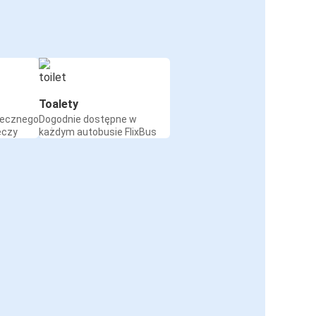
Toalety
iecznego
Dogodnie dostępne w
eczy
każdym autobusie FlixBus