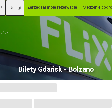
Zarządzaj moją rezerwacją
Śledzenie podr
óż
Usługi
dańsk
Bilety Gdańsk - Bolzano