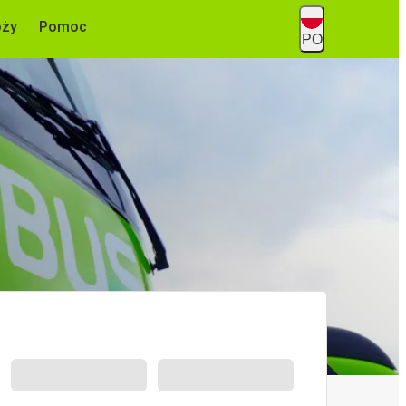
óży
Pomoc
PO