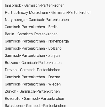
technologie napędu i paliwa oraz oferując wszystkim
Innsbruck - Garmisch-Partenkirchen
pasażerom możliwość zrekompensowania emisji
Port Lotniczy Monachium - Garmisch-Partenkirchen
dwutlenku węgla przy zakupie biletu.
Norymberga - Garmisch-Partenkirchen
Średni koszt
podróży autobusem na trasie Garmisch-
Partenkirchen - Zurych to
145,99 zł
, co sprawia, że
Garmisch-Partenkirchen - Berlin
podróż autobusem jest znacznie tańsza od innych
Berlin - Garmisch-Partenkirchen
środków transportu.
Garmisch-Partenkirchen - Norymberga
Podróż z: Garmisch-Partenkirchen
Garmisch-Partenkirchen - Bolzano
Garmisch-Partenkirchen: podróżujesz z tego miasta i nie
Garmisch-Partenkirchen - Zurych
znasz go zbyt dobrze? Oto wszystko, co musisz wiedzieć.
Bolzano - Garmisch-Partenkirchen
Garmisch-Partenkirchen jest węzłem komunikacyjnym z
Drezno - Garmisch-Partenkirchen
przystankiem autobusowym
; 20 połączeniami do innych
Garmisch-Partenkirchen - Drezno
miast i codziennie zabiera podróżujących na przejazdy
krajowe i zagraniczne.
Garmisch-Partenkirchen - Wiedeń
Zurych - Garmisch-Partenkirchen
Miejsce przyjazdu: Zurych
Rovereto - Garmisch-Partenkirchen
Zurych – przyjeżdżasz tu pierwszy raz? Oto wszystko, co
Ratyzbona - Garmisch-Partenkirchen
musisz wiedzieć: