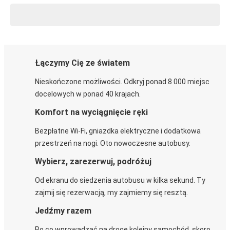
Łączymy Cię ze światem
Nieskończone możliwości. Odkryj ponad 8 000 miejsc
docelowych w ponad 40 krajach.
Komfort na wyciągnięcie ręki
Bezpłatne Wi-Fi, gniazdka elektryczne i dodatkowa
przestrzeń na nogi. Oto nowoczesne autobusy.
Wybierz, zarezerwuj, podróżuj
Od ekranu do siedzenia autobusu w kilka sekund. Ty
zajmij się rezerwacją, my zajmiemy się resztą.
Jedźmy razem
Po co wprowadzać na drogę kolejny samochód, skoro