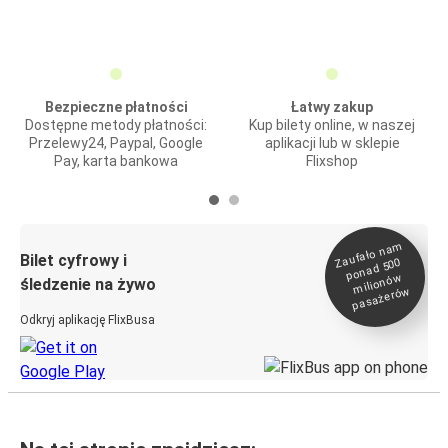
Bezpieczne płatności
Łatwy zakup
Dostępne metody płatności:
Kup bilety online, w naszej
Przelewy24, Paypal, Google
aplikacji lub w sklepie
Pay, karta bankowa
Flixshop
Zaufało na
m
milionó
pasażeró
Bilet cyfrowy i
ponad 500
w
śledzenie na żywo
w
Odkryj aplikację FlixBusa