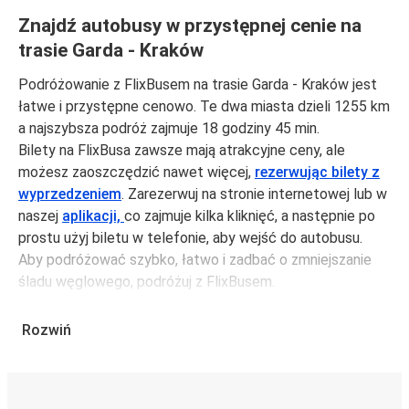
Znajdź autobusy w przystępnej cenie na
trasie Garda - Kraków
Podróżowanie z FlixBusem na trasie Garda - Kraków jest
łatwe i przystępne cenowo. Te dwa miasta dzieli 1255 km
a najszybsza podróż zajmuje 18 godziny 45 min.
Bilety na FlixBusa zawsze mają atrakcyjne ceny, ale
możesz zaoszczędzić nawet więcej,
rezerwując bilety z
wyprzedzeniem
. Zarezerwuj na stronie internetowej lub w
naszej
aplikacji,
co zajmuje kilka kliknięć, a następnie po
prostu użyj biletu w telefonie, aby wejść do autobusu.
Aby podróżować szybko, łatwo i zadbać o zmniejszanie
śladu węglowego, podróżuj z FlixBusem.
Podróż z: Garda
Rozwiń
Garda: podróżujesz z tego miasta i nie znasz go zbyt
dobrze? Oto wszystko, co musisz wiedzieć.
Garda jest węzłem komunikacyjnym z
przystankiem