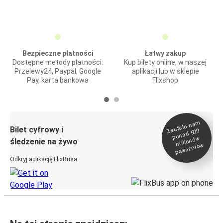
Bezpieczne płatności
Łatwy zakup
Dostępne metody płatności:
Kup bilety online, w naszej
Przelewy24, Paypal, Google
aplikacji lub w sklepie
Pay, karta bankowa
Flixshop
Zaufało na
m
milionó
pasażeró
Bilet cyfrowy i
ponad 500
w
śledzenie na żywo
w
Odkryj aplikację FlixBusa