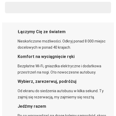
Łączymy Cię ze światem
Nieskończone możliwości. Odkryj ponad 8 000 miejsc
docelowych w ponad 40 krajach.
Komfort na wyciągnięcie ręki
Bezpłatne Wi-Fi, gniazdka elektryczne i dodatkowa
przestrzeń na nogi. Oto nowoczesne autobusy.
Wybierz, zarezerwuj, podróżuj
Od ekranu do siedzenia autobusu w kilka sekund. Ty
zajmij się rezerwacją, my zajmiemy się resztą.
Jedźmy razem
Po co wprowadzać na drogę kolejny samochód, skoro