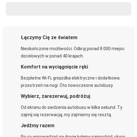
Łączymy Cię ze światem
Nieskończone możliwości. Odkryj ponad 8 000 miejsc
docelowych w ponad 40 krajach.
Komfort na wyciągnięcie ręki
Bezpłatne Wi-Fi, gniazdka elektryczne i dodatkowa
przestrzeń na nogi. Oto nowoczesne autobusy.
Wybierz, zarezerwuj, podróżuj
Od ekranu do siedzenia autobusu w kilka sekund. Ty
zajmij się rezerwacją, my zajmiemy się resztą.
Jedźmy razem
Po co wprowadzać na drogę kolejny samochód, skoro