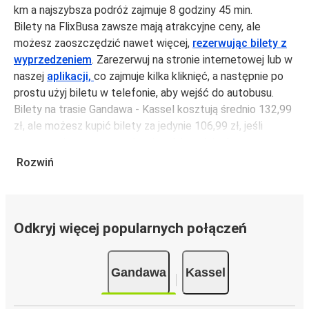
km a najszybsza podróż zajmuje 8 godziny 45 min.
Bilety na FlixBusa zawsze mają atrakcyjne ceny, ale
możesz zaoszczędzić nawet więcej,
rezerwując bilety z
wyprzedzeniem
. Zarezerwuj na stronie internetowej lub w
naszej
aplikacji,
co zajmuje kilka kliknięć, a następnie po
prostu użyj biletu w telefonie, aby wejść do autobusu.
Bilety na trasie Gandawa - Kassel kosztują średnio 132,99
zł, ale możesz kupić bilety za jedynie 106,99 zł, jeśli
zarezerwujesz z wyprzedzeniem lub w dni robocze,
unikając weekendów i świąt. Aby podróżować szybko,
Rozwiń
łatwo i zadbać o zmniejszanie śladu węglowego, podróżuj
z FlixBusem.
Podróż na trasie Gandawa - Kassel
Odkryj więcej popularnych połączeń
Trasa Gandawa - Kassel jest łatwa i wygodna z FlixBusem,
dzięki 2 bezpośrednim połączeniom dziennie.
Gandawa
Kassel
i może zająć
jedynie 8 godziny 45 min
.
Podróż autobusem
ma mniejszy wpływ na środowisko
niż podróż samochodem czy samolotem. Stale pracujemy