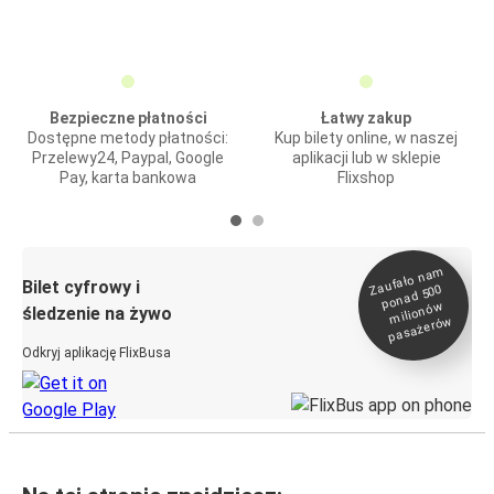
Bezpieczne płatności
Łatwy zakup
Dostępne metody płatności:
Kup bilety online, w naszej
Przelewy24, Paypal, Google
aplikacji lub w sklepie
Pay, karta bankowa
Flixshop
Zaufało na
m
milionó
pasażeró
Bilet cyfrowy i
ponad 500
w
śledzenie na żywo
w
Odkryj aplikację FlixBusa