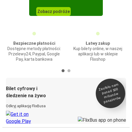
Zobacz podróże
Bezpieczne płatności
Łatwy zakup
Dostępne metody płatności:
Kup bilety online, w naszej
Przelewy24, Paypal, Google
aplikacji lub w sklepie
Pay, karta bankowa
Flixshop
Zaufało na
m
milionó
pasażeró
Bilet cyfrowy i
ponad 500
w
śledzenie na żywo
w
Odkryj aplikację FlixBusa