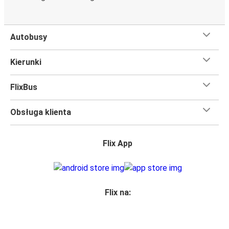
Czego się spodziewać na pokładzie FlixBusa na
trasie Flensburg - Paryż
Autobusy
Podróż na trasie Flensburg - Paryż na pokładzie FlixBusa
oznacza wygodną podróż w wielkim stylu, z
Kierunki
udogodnieniami
, dzięki którym czas szybciej minie.
Większość naszych autobusów jest wyposażona w
FlixBus
bezpłatne Wi-Fi,
toalety i gniazdka elektryczne.
Możesz bezpłatnie zabrać ze sobą
jedną sztuka bagażu
Obsługa klienta
podręcznego i jedną sztukę bagażu głównego
, więc
nawet jeśli wybierasz się w długą podróż, nie musisz się
martwić, że nie wystarczy Ci miejsca w bagażu.
Flix App
Wszyscy podróżujący z biletami
mają zagwarantowane
miejsce siedzące
w naszych autobusach
ale jeśli chcesz
wybrać specjalne miejsce
, możesz zrobić to podczas
zakupu biletu. Do wyboru masz
miejsce klasyczne,
Flix na:
miejsce ze stolikiem, panoramę lub dodatkowe, puste
miejsce obok.
Wystarczy zarezerwować je online w naszej
aplikacji