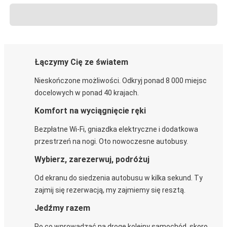
Łączymy Cię ze światem
Nieskończone możliwości. Odkryj ponad 8 000 miejsc
docelowych w ponad 40 krajach.
Komfort na wyciągnięcie ręki
Bezpłatne Wi-Fi, gniazdka elektryczne i dodatkowa
przestrzeń na nogi. Oto nowoczesne autobusy.
Wybierz, zarezerwuj, podróżuj
Od ekranu do siedzenia autobusu w kilka sekund. Ty
zajmij się rezerwacją, my zajmiemy się resztą.
Jedźmy razem
Po co wprowadzać na drogę kolejny samochód, skoro