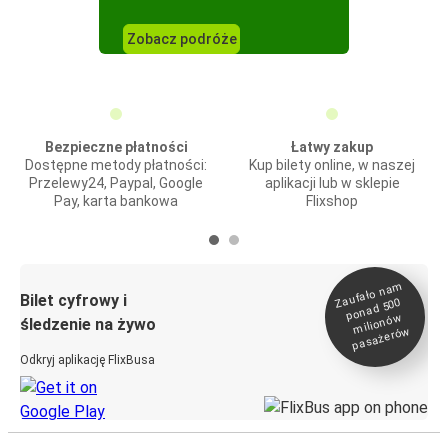
Zobacz podróże
Bezpieczne płatności
Łatwy zakup
Dostępne metody płatności:
Kup bilety online, w naszej
Przelewy24, Paypal, Google
aplikacji lub w sklepie
Pay, karta bankowa
Flixshop
Zaufało na
m
milionó
pasażeró
Bilet cyfrowy i
ponad 500
w
śledzenie na żywo
w
Odkryj aplikację FlixBusa