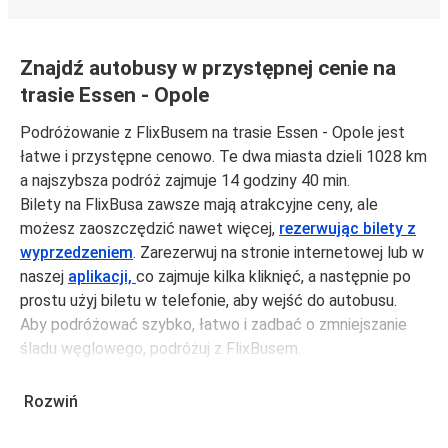
Znajdź autobusy w przystępnej cenie na
trasie Essen - Opole
Podróżowanie z FlixBusem na trasie Essen - Opole jest
łatwe i przystępne cenowo. Te dwa miasta dzieli 1028 km
a najszybsza podróż zajmuje 14 godziny 40 min.
Bilety na FlixBusa zawsze mają atrakcyjne ceny, ale
możesz zaoszczędzić nawet więcej,
rezerwując bilety z
wyprzedzeniem
. Zarezerwuj na stronie internetowej lub w
naszej
aplikacji,
co zajmuje kilka kliknięć, a następnie po
prostu użyj biletu w telefonie, aby wejść do autobusu.
Aby podróżować szybko, łatwo i zadbać o zmniejszanie
śladu węglowego, podróżuj z FlixBusem.
Podróż z: Essen
Rozwiń
Essen: podróżujesz z tego miasta i nie znasz go zbyt
dobrze? Oto wszystko, co musisz wiedzieć.