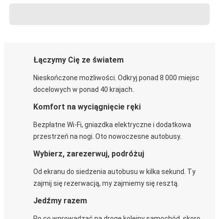
Łączymy Cię ze światem
Nieskończone możliwości. Odkryj ponad 8 000 miejsc
docelowych w ponad 40 krajach.
Komfort na wyciągnięcie ręki
Bezpłatne Wi-Fi, gniazdka elektryczne i dodatkowa
przestrzeń na nogi. Oto nowoczesne autobusy.
Wybierz, zarezerwuj, podróżuj
Od ekranu do siedzenia autobusu w kilka sekund. Ty
zajmij się rezerwacją, my zajmiemy się resztą.
Jedźmy razem
Po co wprowadzać na drogę kolejny samochód, skoro