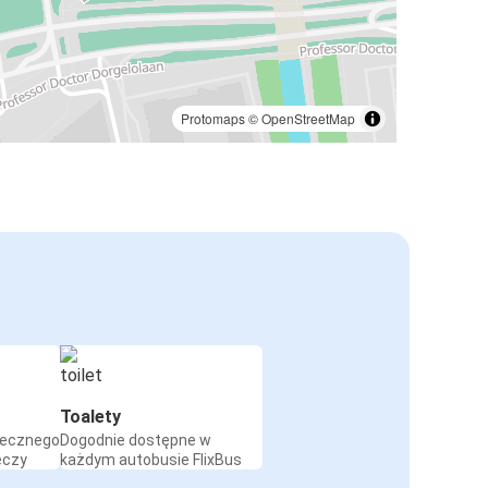
Protomaps
©
OpenStreetMap
Toalety
iecznego
Dogodnie dostępne w
eczy
każdym autobusie FlixBus