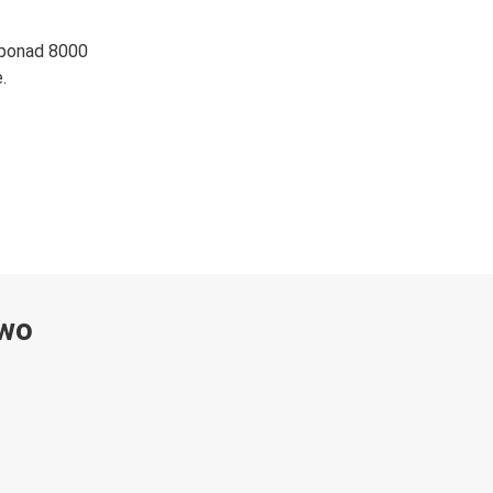
 ponad 8000
.
ywo