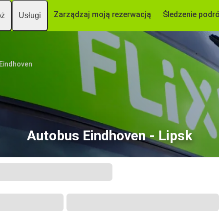
Zarządzaj moją rezerwacją
Śledzenie podr
óż
Usługi
Eindhoven
Autobus Eindhoven - Lipsk