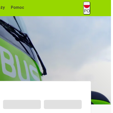
óży
Pomoc
PO