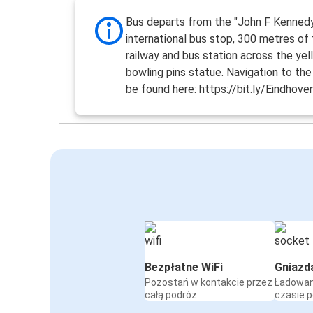
Bus departs from the "John F Kennedy
international bus stop, 300 metres of
railway and bus station across the yel
bowling pins statue. Navigation to th
be found here: https://bit.ly/Eindhov
Bezpłatne WiFi
Gniazd
Pozostań w kontakcie przez
Ładowan
całą podróż
czasie 