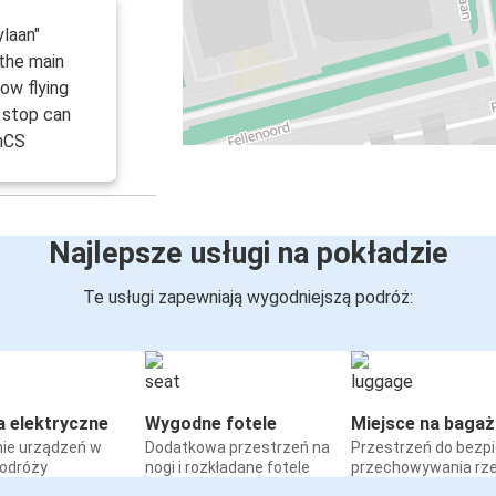
laan"
 the main
low flying
e stop can
enCS
Najlepsze usługi na pokładzie
Te usługi zapewniają wygodniejszą podróż:
a elektryczne
Wygodne fotele
Miejsce na bagaż
ie urządzeń w
Dodatkowa przestrzeń na
Przestrzeń do bezp
podróży
nogi i rozkładane fotele
przechowywania rz