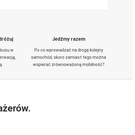
dróżuj
Jedźmy razem
obusu w
Po co wprowadzać na drogę kolejny
zerwacją,
samochód, skoro zamiast tego można
ą.
wspierać zrównoważoną mobilność?
ażerów.