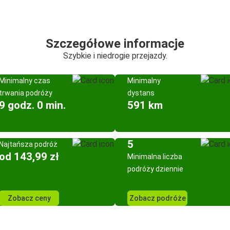
Szczegółowe informacje
Szybkie i niedrogie przejazdy.
Minimalny czas
Minimalny
trwania podróży
dystans
9 godz. 0 min.
591 km
5
Najtańsza podróż
od 143,99 zł
Minimalna liczba
podróży dziennie
Zobacz ceny
Zobacz podróże