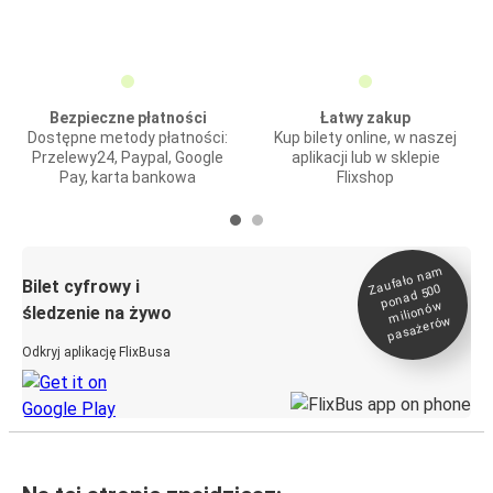
Bezpieczne płatności
Łatwy zakup
Dostępne metody płatności:
Kup bilety online, w naszej
Przelewy24, Paypal, Google
aplikacji lub w sklepie
Pay, karta bankowa
Flixshop
Zaufało na
m
milionó
pasażeró
Bilet cyfrowy i
ponad 500
w
śledzenie na żywo
w
Odkryj aplikację FlixBusa