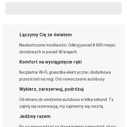
Łączymy Cię ze światem
Nieskończone możliwości. Odkryj ponad 8 000 miejsc
docelowych w ponad 40 krajach.
Komfort na wyciągnięcie ręki
Bezpłatne Wi-Fi, gniazdka elektryczne i dodatkowa
przestrzeń na nogi. Oto nowoczesne autobusy.
Wybierz, zarezerwuj, podróżuj
Od ekranu do siedzenia autobusu w kilka sekund. Ty
zajmij się rezerwacją, my zajmiemy się resztą.
Jedźmy razem
Po co wprowadzać na drogę kolejny samochód, skoro