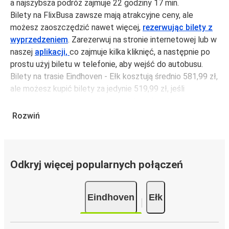
a najszybsza podróż zajmuje 22 godziny 17 min.
Bilety na FlixBusa zawsze mają atrakcyjne ceny, ale
możesz zaoszczędzić nawet więcej,
rezerwując bilety z
wyprzedzeniem
. Zarezerwuj na stronie internetowej lub w
naszej
aplikacji,
co zajmuje kilka kliknięć, a następnie po
prostu użyj biletu w telefonie, aby wejść do autobusu.
Bilety na trasie Eindhoven - Ełk kosztują średnio 581,99 zł,
ale możesz kupić bilety za jedynie 519,99 zł, jeśli
zarezerwujesz z wyprzedzeniem lub w dni robocze,
unikając weekendów i świąt. Aby podróżować szybko,
Rozwiń
łatwo i zadbać o zmniejszanie śladu węglowego, podróżuj
z FlixBusem.
Podróż na trasie Eindhoven - Ełk
Odkryj więcej popularnych połączeń
Trasa Eindhoven - Ełk jest łatwa i wygodna z FlixBusem,
dzięki 3 bezpośrednim połączeniom dziennie.
Eindhoven
Ełk
i może zająć
jedynie 22 godziny 17 min
.
Podróż autobusem
ma mniejszy wpływ na środowisko
niż podróż samochodem czy samolotem. Stale pracujemy