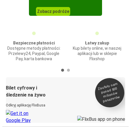
Zobacz podróże
Bezpieczne płatności
Łatwy zakup
Dostępne metody płatności:
Kup bilety online, w naszej
Przelewy24, Paypal, Google
aplikacji lub w sklepie
Pay, karta bankowa
Flixshop
Zaufało na
m
milionó
pasażeró
Bilet cyfrowy i
ponad 500
w
śledzenie na żywo
w
Odkryj aplikację FlixBusa