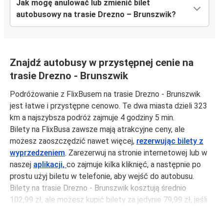
Jak mogę anulować lub zmienić bilet
autobusowy na trasie Drezno – Brunszwik?
Znajdź autobusy w przystępnej cenie na
trasie Drezno - Brunszwik
Podróżowanie z FlixBusem na trasie Drezno - Brunszwik
jest łatwe i przystępne cenowo. Te dwa miasta dzieli 323
km a najszybsza podróż zajmuje 4 godziny 5 min.
Bilety na FlixBusa zawsze mają atrakcyjne ceny, ale
możesz zaoszczędzić nawet więcej,
rezerwując bilety z
wyprzedzeniem
. Zarezerwuj na stronie internetowej lub w
naszej
aplikacji,
co zajmuje kilka kliknięć, a następnie po
prostu użyj biletu w telefonie, aby wejść do autobusu.
Bilety na trasie Drezno - Brunszwik kosztują średnio
102,99 zł, ale możesz kupić bilety za jedynie 79,99 zł, jeśli
zarezerwujesz z wyprzedzeniem lub w dni robocze,