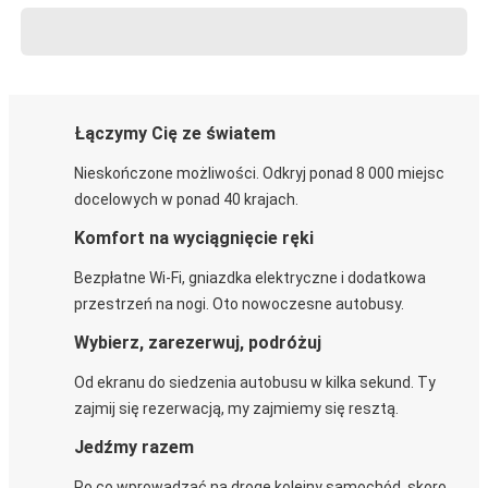
Łączymy Cię ze światem
Nieskończone możliwości. Odkryj ponad 8 000 miejsc
docelowych w ponad 40 krajach.
Komfort na wyciągnięcie ręki
Bezpłatne Wi-Fi, gniazdka elektryczne i dodatkowa
przestrzeń na nogi. Oto nowoczesne autobusy.
Wybierz, zarezerwuj, podróżuj
Od ekranu do siedzenia autobusu w kilka sekund. Ty
zajmij się rezerwacją, my zajmiemy się resztą.
Jedźmy razem
Po co wprowadzać na drogę kolejny samochód, skoro