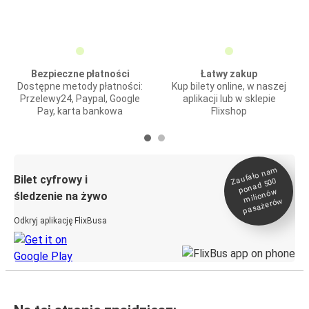
Bezpieczne płatności
Łatwy zakup
Dostępne metody płatności:
Kup bilety online, w naszej
Przelewy24, Paypal, Google
aplikacji lub w sklepie
Pay, karta bankowa
Flixshop
Zaufało na
m
milionó
pasażeró
Bilet cyfrowy i
ponad 500
w
śledzenie na żywo
w
Odkryj aplikację FlixBusa