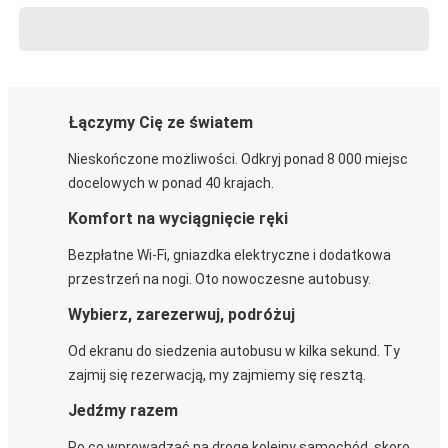
Łączymy Cię ze światem
Nieskończone możliwości. Odkryj ponad 8 000 miejsc
docelowych w ponad 40 krajach.
Komfort na wyciągnięcie ręki
Bezpłatne Wi-Fi, gniazdka elektryczne i dodatkowa
przestrzeń na nogi. Oto nowoczesne autobusy.
Wybierz, zarezerwuj, podróżuj
Od ekranu do siedzenia autobusu w kilka sekund. Ty
zajmij się rezerwacją, my zajmiemy się resztą.
Jedźmy razem
Po co wprowadzać na drogę kolejny samochód, skoro