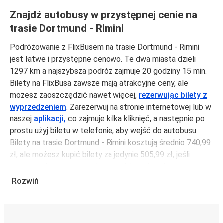
Znajdź autobusy w przystępnej cenie na
trasie Dortmund - Rimini
Podróżowanie z FlixBusem na trasie Dortmund - Rimini
jest łatwe i przystępne cenowo. Te dwa miasta dzieli
1297 km a najszybsza podróż zajmuje 20 godziny 15 min.
Bilety na FlixBusa zawsze mają atrakcyjne ceny, ale
możesz zaoszczędzić nawet więcej,
rezerwując bilety z
wyprzedzeniem
. Zarezerwuj na stronie internetowej lub w
naszej
aplikacji,
co zajmuje kilka kliknięć, a następnie po
prostu użyj biletu w telefonie, aby wejść do autobusu.
Bilety na trasie Dortmund - Rimini kosztują średnio 740,99
zł, ale możesz kupić bilety za jedynie 505,99 zł, jeśli
zarezerwujesz z wyprzedzeniem lub w dni robocze,
unikając weekendów i świąt. Aby podróżować szybko,
Rozwiń
łatwo i zadbać o zmniejszanie śladu węglowego, podróżuj
z FlixBusem.
Podróż na trasie Dortmund - Rimini