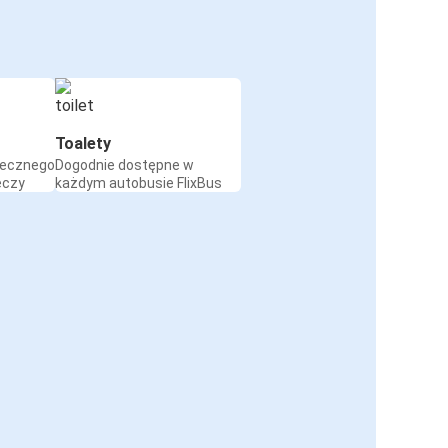
Toalety
iecznego
Dogodnie dostępne w
eczy
każdym autobusie FlixBus