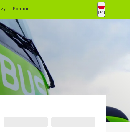
óży
Pomoc
PO