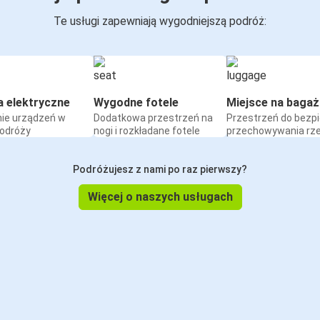
Te usługi zapewniają wygodniejszą podróż:
a elektryczne
Wygodne fotele
Miejsce na bagaż
ie urządzeń w
Dodatkowa przestrzeń na
Przestrzeń do bezp
podróży
nogi i rozkładane fotele
przechowywania rz
Podróżujesz z nami po raz pierwszy?
Więcej o naszych usługach