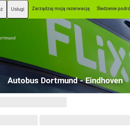
Zarządzaj moją rezerwacją
Śledzenie podr
óż
Usługi
ortmund
Autobus Dortmund - Eindhoven