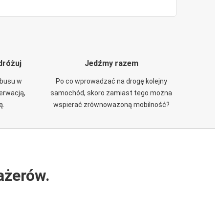
dróżuj
Jedźmy razem
obusu w
Po co wprowadzać na drogę kolejny
zerwacją,
samochód, skoro zamiast tego można
ą.
wspierać zrównoważoną mobilność?
ażerów.