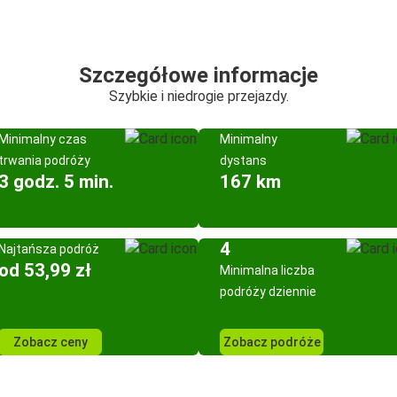
Szczegółowe informacje
Szybkie i niedrogie przejazdy.
Minimalny czas
Minimalny
trwania podróży
dystans
3 godz. 5 min.
167 km
4
Najtańsza podróż
od 53,99 zł
Minimalna liczba
podróży dziennie
Zobacz ceny
Zobacz podróże