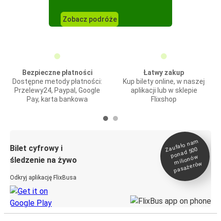
Zobacz podróże
Bezpieczne płatności
Łatwy zakup
Dostępne metody płatności:
Kup bilety online, w naszej
Przelewy24, Paypal, Google
aplikacji lub w sklepie
Pay, karta bankowa
Flixshop
Zaufało na
m
milionó
pasażeró
Bilet cyfrowy i
ponad 500
w
śledzenie na żywo
w
Odkryj aplikację FlixBusa