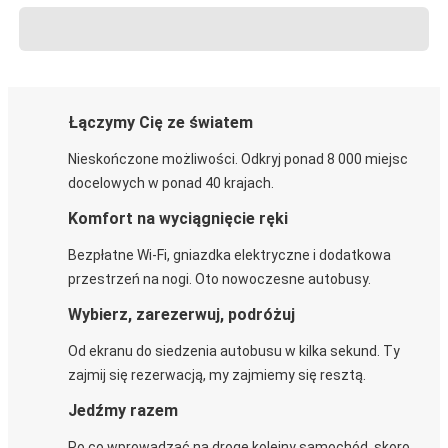
Łączymy Cię ze światem
Nieskończone możliwości. Odkryj ponad 8 000 miejsc
docelowych w ponad 40 krajach.
Komfort na wyciągnięcie ręki
Bezpłatne Wi-Fi, gniazdka elektryczne i dodatkowa
przestrzeń na nogi. Oto nowoczesne autobusy.
Wybierz, zarezerwuj, podróżuj
Od ekranu do siedzenia autobusu w kilka sekund. Ty
zajmij się rezerwacją, my zajmiemy się resztą.
Jedźmy razem
Po co wprowadzać na drogę kolejny samochód, skoro