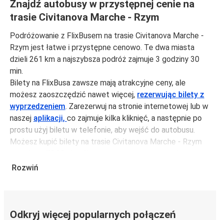
Znajdź autobusy w przystępnej cenie na
trasie Civitanova Marche - Rzym
Podróżowanie z FlixBusem na trasie Civitanova Marche -
Rzym jest łatwe i przystępne cenowo. Te dwa miasta
dzieli 261 km a najszybsza podróż zajmuje 3 godziny 30
min.
Bilety na FlixBusa zawsze mają atrakcyjne ceny, ale
możesz zaoszczędzić nawet więcej,
rezerwując bilety z
wyprzedzeniem
. Zarezerwuj na stronie internetowej lub w
naszej
aplikacji,
co zajmuje kilka kliknięć, a następnie po
prostu użyj biletu w telefonie, aby wejść do autobusu.
Możesz kupić bilety na trasie Civitanova Marche - Rzym
za jedynie 70,99 zł, jeśli zarezerwujesz z wyprzedzeniem
lub na tygodniu, unikając weekendów i świąt. Aby
Rozwiń
podróżować szybko, łatwo i zadbać o zmniejszanie śladu
węglowego, podróżuj z FlixBusem.
Podróż na trasie Civitanova Marche - Rzym
Odkryj więcej popularnych połączeń