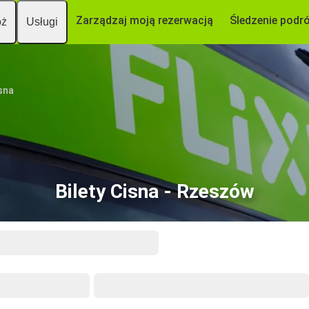
Zarządzaj moją rezerwacją
Śledzenie podr
óż
Usługi
sna
Bilety Cisna - Rzeszów