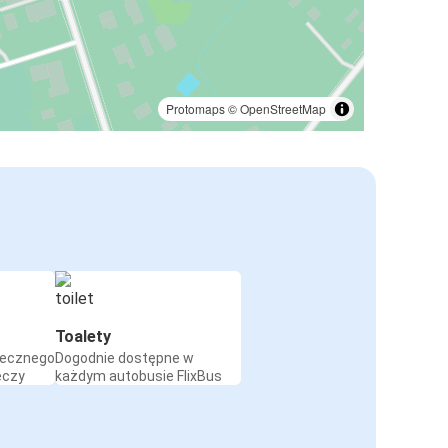
Protomaps
©
OpenStreetMap
Toalety
iecznego
Dogodnie dostępne w
eczy
każdym autobusie FlixBus