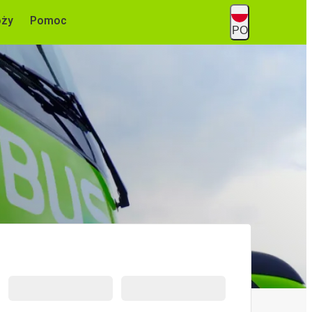
óży
Pomoc
PO