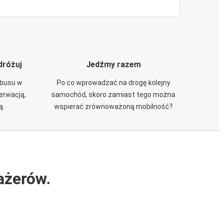
dróżuj
Jedźmy razem
obusu w
Po co wprowadzać na drogę kolejny
zerwacją,
samochód, skoro zamiast tego można
ą.
wspierać zrównoważoną mobilność?
ażerów.