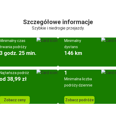
Szczegółowe informacje
Szybkie i niedrogie przejazdy.
Minimalny czas
Minimalny
trwania podróży
dystans
3 godz. 25 min.
146 km
1
Najtańsza podróż
od 38,99 zł
Minimalna liczba
podróży dziennie
Zobacz ceny
Zobacz podróże