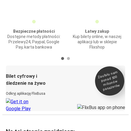
Bezpieczne płatności
Łatwy zakup
Dostępne metody płatności:
Kup bilety online, w naszej
Przelewy24, Paypal, Google
aplikacji lub w sklepie
Pay, karta bankowa
Flixshop
Zaufało na
m
milionó
pasażeró
Bilet cyfrowy i
ponad 500
w
śledzenie na żywo
w
Odkryj aplikację FlixBusa