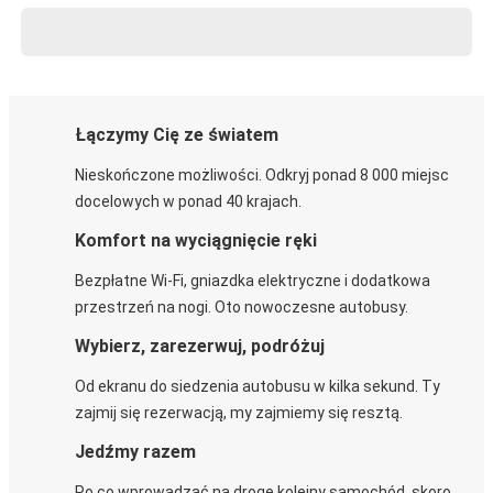
Łączymy Cię ze światem
Nieskończone możliwości. Odkryj ponad 8 000 miejsc
docelowych w ponad 40 krajach.
Komfort na wyciągnięcie ręki
Bezpłatne Wi-Fi, gniazdka elektryczne i dodatkowa
przestrzeń na nogi. Oto nowoczesne autobusy.
Wybierz, zarezerwuj, podróżuj
Od ekranu do siedzenia autobusu w kilka sekund. Ty
zajmij się rezerwacją, my zajmiemy się resztą.
Jedźmy razem
Po co wprowadzać na drogę kolejny samochód, skoro