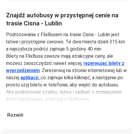
Znajdź autobusy w przystępnej cenie na
trasie Cisna - Lublin
Podróżowanie z FlixBusem na trasie Cisna - Lublin jest
łatwe i przystępne cenowo. Te dwa miasta dzieli 315 km
a najszybsza podróż zajmuje 5 godziny 40 min.
Bilety na FlixBusa zawsze mają atrakcyjne ceny, ale
możesz zaoszczędzić nawet więcej,
rezerwując bilety z
wyprzedzeniem
. Zarezerwuj na stronie internetowej lub w
naszej
aplikacji,
co zajmuje kilka kliknięć, a następnie po
prostu użyj biletu w telefonie, aby wejść do autobusu.
Aby podróżować szybko, łatwo i zadbać o zmniejszanie
śladu węglowego, podróżuj z FlixBusem.
Podróż z: Cisna
Rozwiń
Cisna: podróżujesz z tego miasta i nie znasz go zbyt
dobrze? Oto wszystko, co musisz wiedzieć.