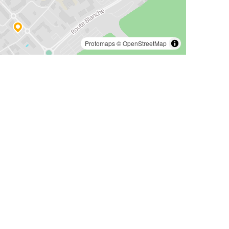
Protomaps
©
OpenStreetMap