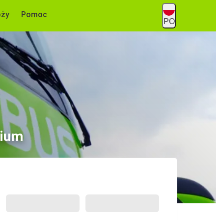
óży
Pomoc
PO
hium