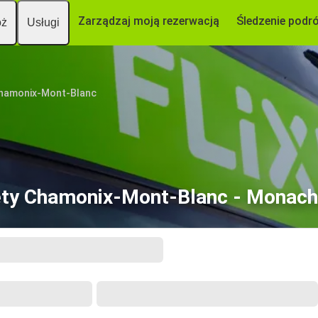
Zarządzaj moją rezerwacją
Śledzenie podr
óż
Usługi
hamonix-Mont-Blanc
ety Chamonix-Mont-Blanc - Monac