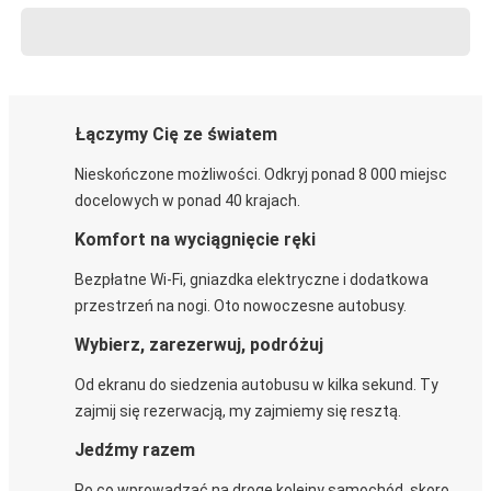
Łączymy Cię ze światem
Nieskończone możliwości. Odkryj ponad 8 000 miejsc
docelowych w ponad 40 krajach.
Komfort na wyciągnięcie ręki
Bezpłatne Wi-Fi, gniazdka elektryczne i dodatkowa
przestrzeń na nogi. Oto nowoczesne autobusy.
Wybierz, zarezerwuj, podróżuj
Od ekranu do siedzenia autobusu w kilka sekund. Ty
zajmij się rezerwacją, my zajmiemy się resztą.
Jedźmy razem
Po co wprowadzać na drogę kolejny samochód, skoro