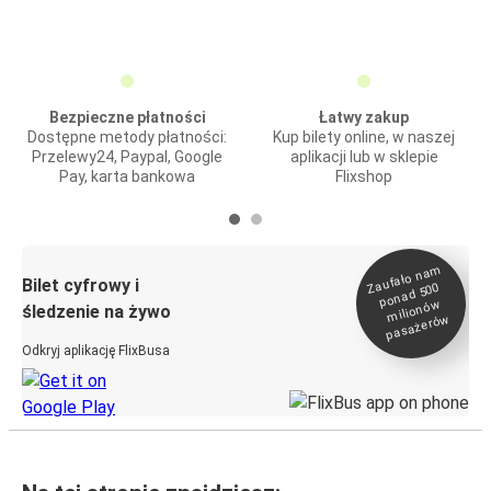
Bezpieczne płatności
Łatwy zakup
Dostępne metody płatności:
Kup bilety online, w naszej
Przelewy24, Paypal, Google
aplikacji lub w sklepie
Pay, karta bankowa
Flixshop
Zaufało na
m
milionó
pasażeró
Bilet cyfrowy i
ponad 500
w
śledzenie na żywo
w
Odkryj aplikację FlixBusa