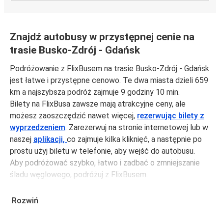
Znajdź autobusy w przystępnej cenie na
trasie Busko-Zdrój - Gdańsk
Podróżowanie z FlixBusem na trasie Busko-Zdrój - Gdańsk
jest łatwe i przystępne cenowo. Te dwa miasta dzieli 659
km a najszybsza podróż zajmuje 9 godziny 10 min.
Bilety na FlixBusa zawsze mają atrakcyjne ceny, ale
możesz zaoszczędzić nawet więcej,
rezerwując bilety z
wyprzedzeniem
. Zarezerwuj na stronie internetowej lub w
naszej
aplikacji,
co zajmuje kilka kliknięć, a następnie po
prostu użyj biletu w telefonie, aby wejść do autobusu.
Aby podróżować szybko, łatwo i zadbać o zmniejszanie
śladu węglowego, podróżuj z FlixBusem.
Podróż z: Busko-Zdrój
Rozwiń
Busko-Zdrój: podróżujesz z tego miasta i nie znasz go