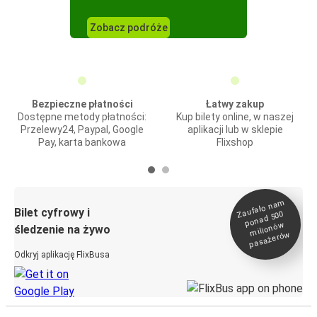
Zobacz podróże
Bezpieczne płatności
Łatwy zakup
Dostępne metody płatności:
Kup bilety online, w naszej
Przelewy24, Paypal, Google
aplikacji lub w sklepie
Pay, karta bankowa
Flixshop
Zaufało na
m
milionó
pasażeró
Bilet cyfrowy i
ponad 500
w
śledzenie na żywo
w
Odkryj aplikację FlixBusa