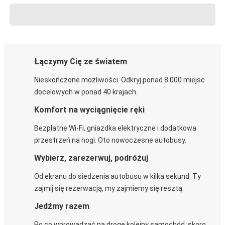
Łączymy Cię ze światem
Nieskończone możliwości. Odkryj ponad 8 000 miejsc
docelowych w ponad 40 krajach.
Komfort na wyciągnięcie ręki
Bezpłatne Wi-Fi, gniazdka elektryczne i dodatkowa
przestrzeń na nogi. Oto nowoczesne autobusy.
Wybierz, zarezerwuj, podróżuj
Od ekranu do siedzenia autobusu w kilka sekund. Ty
zajmij się rezerwacją, my zajmiemy się resztą.
Jedźmy razem
Po co wprowadzać na drogę kolejny samochód, skoro