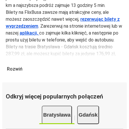
km a najszybsza podróż zajmuje 13 godziny 5 min.
Bilety na FlixBusa zawsze mają atrakcyjne ceny, ale
możesz zaoszczędzić nawet więcej,
rezerwując bilety z
wyprzedzeniem
. Zarezerwuj na stronie internetowej lub w
naszej
aplikacji,
co zajmuje kilka kliknięć, a następnie po
prostu użyj biletu w telefonie, aby wejść do autobusu.
Bilety na trasie Bratysława - Gdańsk kosztują średnio
287,99 zł, ale możesz kupić bilety za jedynie 176,99 zł,
jeśli zarezerwujesz z wyprzedzeniem lub w dni robocze,
unikając weekendów i świąt. Aby podróżować szybko,
Rozwiń
łatwo i zadbać o zmniejszanie śladu węglowego, podróżuj
z FlixBusem.
Podróż na trasie Bratysława - Gdańsk
Odkryj więcej popularnych połączeń
Trasa Bratysława - Gdańsk jest łatwa i wygodna z
FlixBusem, dzięki 11 bezpośrednim połączeniom dziennie.
Bratysława
Gdańsk
i może zająć
jedynie 13 godziny 5 min
.
Podróż autobusem
ma mniejszy wpływ na środowisko