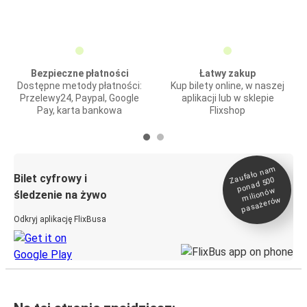
Bezpieczne płatności
Łatwy zakup
Dostępne metody płatności:
Kup bilety online, w naszej
Przelewy24, Paypal, Google
aplikacji lub w sklepie
Pay, karta bankowa
Flixshop
Zaufało na
m
milionó
pasażeró
Bilet cyfrowy i
ponad 500
w
śledzenie na żywo
w
Odkryj aplikację FlixBusa