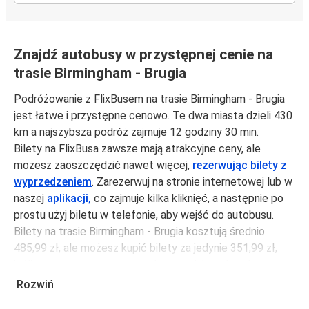
Znajdź autobusy w przystępnej cenie na
trasie Birmingham - Brugia
Podróżowanie z FlixBusem na trasie Birmingham - Brugia
jest łatwe i przystępne cenowo. Te dwa miasta dzieli 430
km a najszybsza podróż zajmuje 12 godziny 30 min.
Bilety na FlixBusa zawsze mają atrakcyjne ceny, ale
możesz zaoszczędzić nawet więcej,
rezerwując bilety z
wyprzedzeniem
. Zarezerwuj na stronie internetowej lub w
naszej
aplikacji,
co zajmuje kilka kliknięć, a następnie po
prostu użyj biletu w telefonie, aby wejść do autobusu.
Bilety na trasie Birmingham - Brugia kosztują średnio
485,99 zł, ale możesz kupić bilety za jedynie 351,99 zł,
jeśli zarezerwujesz z wyprzedzeniem lub w dni robocze,
unikając weekendów i świąt. Aby podróżować szybko,
Rozwiń
łatwo i zadbać o zmniejszanie śladu węglowego, podróżuj