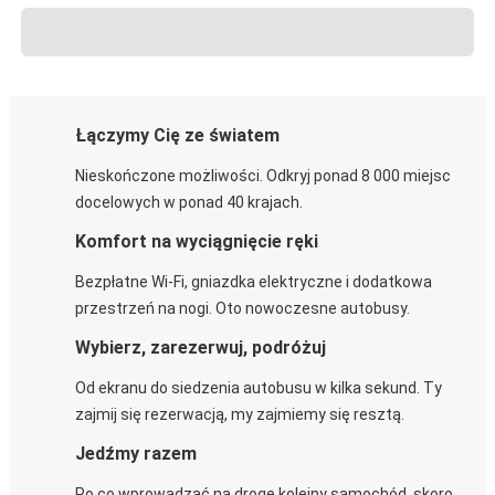
Łączymy Cię ze światem
Nieskończone możliwości. Odkryj ponad 8 000 miejsc
docelowych w ponad 40 krajach.
Komfort na wyciągnięcie ręki
Bezpłatne Wi-Fi, gniazdka elektryczne i dodatkowa
przestrzeń na nogi. Oto nowoczesne autobusy.
Wybierz, zarezerwuj, podróżuj
Od ekranu do siedzenia autobusu w kilka sekund. Ty
zajmij się rezerwacją, my zajmiemy się resztą.
Jedźmy razem
Po co wprowadzać na drogę kolejny samochód, skoro