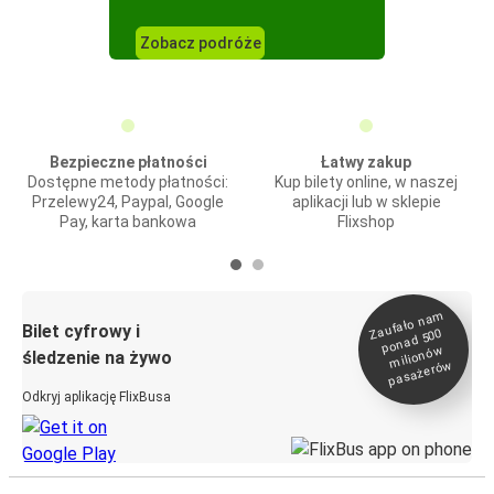
Zobacz podróże
Bezpieczne płatności
Łatwy zakup
Dostępne metody płatności:
Kup bilety online, w naszej
Przelewy24, Paypal, Google
aplikacji lub w sklepie
Pay, karta bankowa
Flixshop
Zaufało na
m
milionó
pasażeró
Bilet cyfrowy i
ponad 500
w
śledzenie na żywo
w
Odkryj aplikację FlixBusa