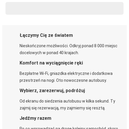
Łączymy Cię ze światem
Nieskończone możliwości. Odkryj ponad 8 000 miejsc
docelowych w ponad 40 krajach.
Komfort na wyciągnięcie ręki
Bezpłatne Wi-Fi, gniazdka elektryczne i dodatkowa
przestrzeń na nogi. Oto nowoczesne autobusy.
Wybierz, zarezerwuj, podróżuj
Od ekranu do siedzenia autobusu w kilka sekund. Ty
zajmij się rezerwacją, my zajmiemy się resztą.
Jedźmy razem
Po co wprowadzać na drogę kolejny samochód, skoro