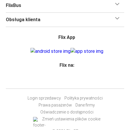
bezpłatne Wi-Fi,
toalety i gniazdka elektryczne.
FlixBus
Możesz bezpłatnie zabrać ze sobą
jedną sztuka bagażu
podręcznego i jedną sztukę bagażu głównego
, więc
Obsługa klienta
nawet jeśli wybierasz się w długą podróż, nie musisz się
martwić, że nie wystarczy Ci miejsca w bagażu.
Wszyscy podróżujący z biletami
mają zagwarantowane
Flix App
miejsce siedzące
w naszych autobusach
ale jeśli chcesz
wybrać specjalne miejsce
, możesz zrobić to podczas
zakupu biletu. Do wyboru masz
miejsce klasyczne,
miejsce ze stolikiem, panoramę lub dodatkowe, puste
Flix na:
miejsce obok.
Wystarczy zarezerwować je online w naszej
aplikacji
FlixBusa
podczas zakupu biletu, korzystając z jednej z
dostępnych metod płatności.
Login sprzedawcy
Polityka prywatności
Prawa pasażerów
Dane firmy
Oświadczenie o dostępności
Zmień ustawienia plików cookie