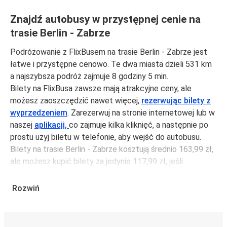
Znajdź autobusy w przystępnej cenie na
trasie Berlin - Zabrze
Podróżowanie z FlixBusem na trasie Berlin - Zabrze jest
łatwe i przystępne cenowo. Te dwa miasta dzieli 531 km
a najszybsza podróż zajmuje 8 godziny 5 min.
Bilety na FlixBusa zawsze mają atrakcyjne ceny, ale
możesz zaoszczędzić nawet więcej,
rezerwując bilety z
wyprzedzeniem
. Zarezerwuj na stronie internetowej lub w
naszej
aplikacji,
co zajmuje kilka kliknięć, a następnie po
prostu użyj biletu w telefonie, aby wejść do autobusu.
Bilety na trasie Berlin - Zabrze kosztują średnio 163,99 zł,
ale możesz kupić bilety za jedynie 117,99 zł, jeśli
zarezerwujesz z wyprzedzeniem lub w dni robocze,
unikając weekendów i świąt. Aby podróżować szybko,
Rozwiń
łatwo i zadbać o zmniejszanie śladu węglowego, podróżuj
z FlixBusem.