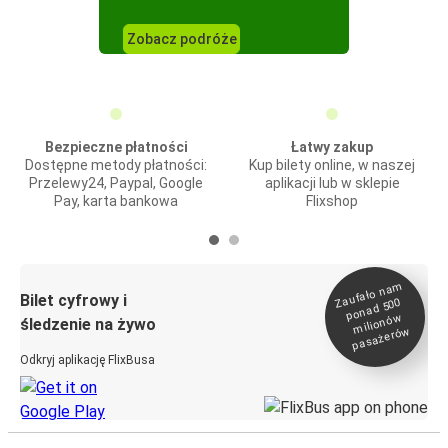
Zobacz podróże
Bezpieczne płatności
Łatwy zakup
Dostępne metody płatności:
Kup bilety online, w naszej
Przelewy24, Paypal, Google
aplikacji lub w sklepie
Pay, karta bankowa
Flixshop
Zaufało na
m
milionó
pasażeró
Bilet cyfrowy i
ponad 500
w
śledzenie na żywo
w
Odkryj aplikację FlixBusa