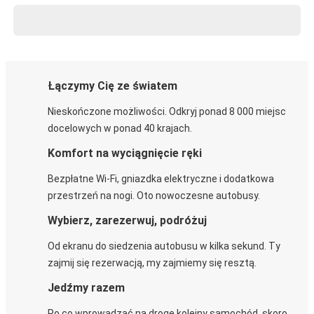
Łączymy Cię ze światem
Nieskończone możliwości. Odkryj ponad 8 000 miejsc
docelowych w ponad 40 krajach.
Komfort na wyciągnięcie ręki
Bezpłatne Wi-Fi, gniazdka elektryczne i dodatkowa
przestrzeń na nogi. Oto nowoczesne autobusy.
Wybierz, zarezerwuj, podróżuj
Od ekranu do siedzenia autobusu w kilka sekund. Ty
zajmij się rezerwacją, my zajmiemy się resztą.
Jedźmy razem
Po co wprowadzać na drogę kolejny samochód, skoro