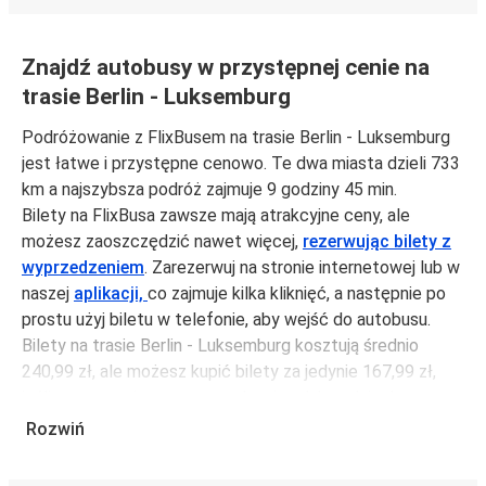
Znajdź autobusy w przystępnej cenie na
trasie Berlin - Luksemburg
Podróżowanie z FlixBusem na trasie Berlin - Luksemburg
jest łatwe i przystępne cenowo. Te dwa miasta dzieli 733
km a najszybsza podróż zajmuje 9 godziny 45 min.
Bilety na FlixBusa zawsze mają atrakcyjne ceny, ale
możesz zaoszczędzić nawet więcej,
rezerwując bilety z
wyprzedzeniem
. Zarezerwuj na stronie internetowej lub w
naszej
aplikacji,
co zajmuje kilka kliknięć, a następnie po
prostu użyj biletu w telefonie, aby wejść do autobusu.
Bilety na trasie Berlin - Luksemburg kosztują średnio
240,99 zł, ale możesz kupić bilety za jedynie 167,99 zł,
jeśli zarezerwujesz z wyprzedzeniem lub w dni robocze,
unikając weekendów i świąt. Aby podróżować szybko,
Rozwiń
łatwo i zadbać o zmniejszanie śladu węglowego, podróżuj
z FlixBusem.