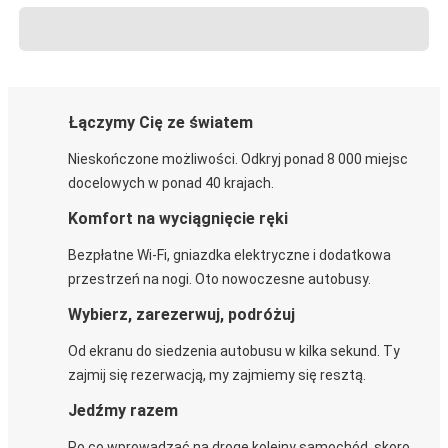
Łączymy Cię ze światem
Nieskończone możliwości. Odkryj ponad 8 000 miejsc
docelowych w ponad 40 krajach.
Komfort na wyciągnięcie ręki
Bezpłatne Wi-Fi, gniazdka elektryczne i dodatkowa
przestrzeń na nogi. Oto nowoczesne autobusy.
Wybierz, zarezerwuj, podróżuj
Od ekranu do siedzenia autobusu w kilka sekund. Ty
zajmij się rezerwacją, my zajmiemy się resztą.
Jedźmy razem
Po co wprowadzać na drogę kolejny samochód, skoro