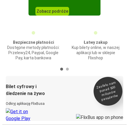
Zobacz podróże
Bezpieczne płatności
Łatwy zakup
Dostępne metody płatności:
Kup bilety online, w naszej
Przelewy24, Paypal, Google
aplikacji lub w sklepie
Pay, karta bankowa
Flixshop
Zaufało na
m
milionó
pasażeró
Bilet cyfrowy i
ponad 500
w
śledzenie na żywo
w
Odkryj aplikację FlixBusa