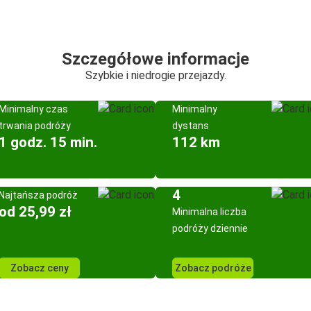
Szczegółowe informacje
Szybkie i niedrogie przejazdy.
Minimalny czas
Minimalny
trwania podróży
dystans
1 godz. 15 min.
112 km
4
Najtańsza podróż
od 25,99 zł
Minimalna liczba
podróży dziennie
Zobacz ceny
Zobacz podróże