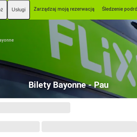
Zarządzaj moją rezerwacją
Śledzenie podr
óż
Usługi
ayonne
Bilety Bayonne - Pau