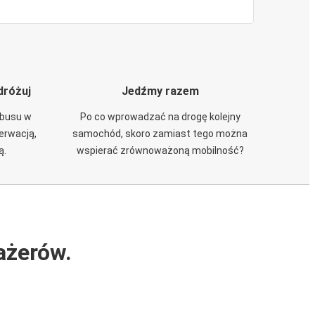
dróżuj
Jedźmy razem
obusu w
Po co wprowadzać na drogę kolejny
zerwacją,
samochód, skoro zamiast tego można
ą.
wspierać zrównoważoną mobilność?
ażerów.