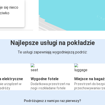
e się nieco
eciwko
Najlepsze usługi na pokładzie
Te usługi zapewniają wygodniejszą podróż:
a elektryczne
Wygodne fotele
Miejsce na bagaż
ie urządzeń w
Dodatkowa przestrzeń na
Przestrzeń do bezp
podróży
nogi i rozkładane fotele
przechowywania rz
Podróżujesz z nami po raz pierwszy?