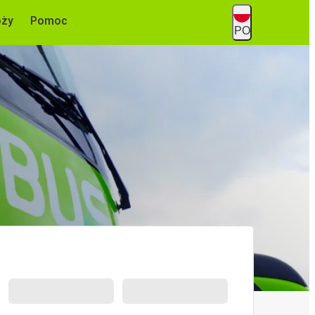
óży
Pomoc
PO