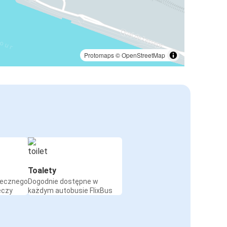
Protomaps
©
OpenStreetMap
Toalety
iecznego
Dogodnie dostępne w
eczy
każdym autobusie FlixBus