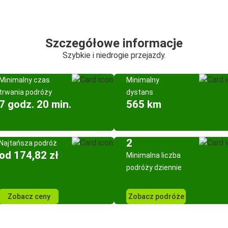
Szczegółowe informacje
Szybkie i niedrogie przejazdy.
Minimalny czas
Minimalny
trwania podróży
dystans
7 godz. 20 min.
565 km
2
Najtańsza podróż
od 174,82 zł
Minimalna liczba
podróży dziennie
Zobacz ceny
Zobacz podróże