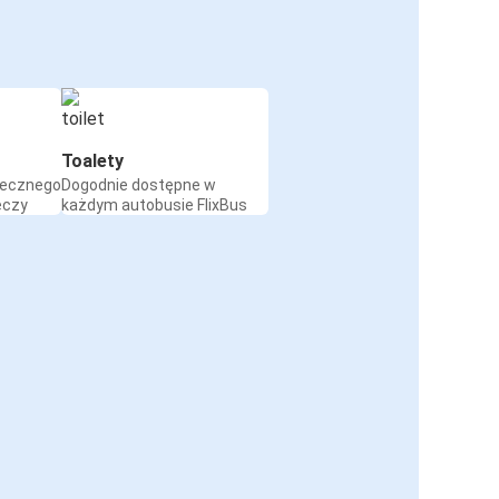
Toalety
iecznego
Dogodnie dostępne w
eczy
każdym autobusie FlixBus