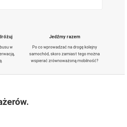
dróżuj
Jedźmy razem
obusu w
Po co wprowadzać na drogę kolejny
zerwacją,
samochód, skoro zamiast tego można
ą.
wspierać zrównoważoną mobilność?
ażerów.