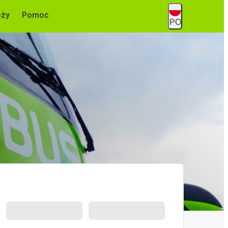
óży
Pomoc
PO