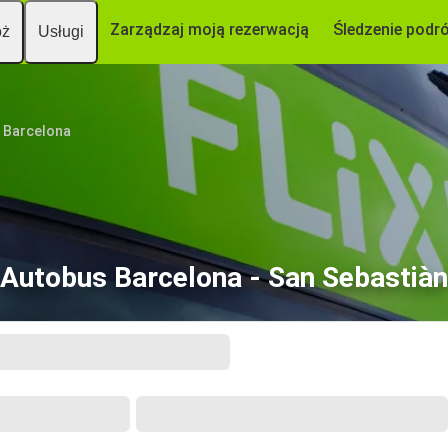
Zarządzaj moją rezerwacją
Śledzenie podr
óż
Usługi
Barcelona
Autobus Barcelona - San Sebastiàn