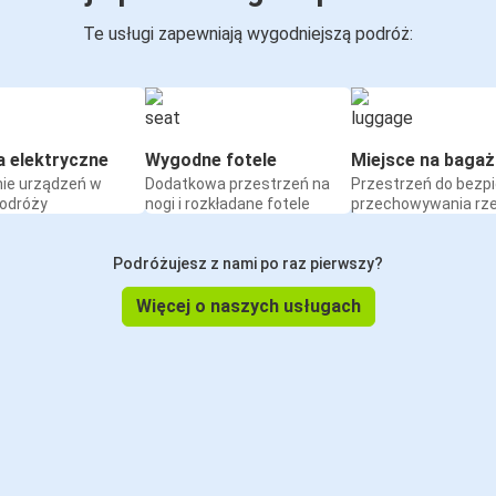
Te usługi zapewniają wygodniejszą podróż:
a elektryczne
Wygodne fotele
Miejsce na bagaż
ie urządzeń w
Dodatkowa przestrzeń na
Przestrzeń do bezp
podróży
nogi i rozkładane fotele
przechowywania rz
Podróżujesz z nami po raz pierwszy?
Więcej o naszych usługach