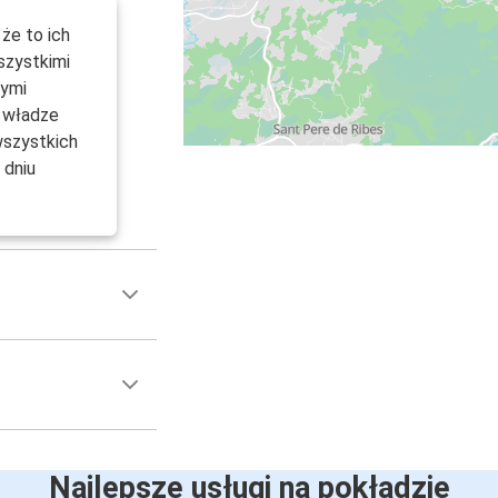
że to ich
szystkimi
cymi
 władze
wszystkich
dniu
Najlepsze usługi na pokładzie